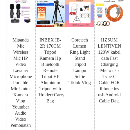
Mipanda
INBEX IB-
Coretech
HZSUM
Mic
2R 170CM
Lumen
LENTIVEN
Wireless
Tripod
Ring Light
120W kabel
Mic HP
Kamera Hp
Stand
data Fast
Video
Bluetooth
Tripod
Charging
Lavalier
Remote
Lampu
Micro usb
Microphone
Tripot HP
Selfie
Type-C
Portable
Aluminum
Tiktok Vlog
Cable FOR
Mic Untuk
Tripod with
iPhone ios
Kamera
Holder+Carry
usb Android
Vlog
Bag
Cable Data
Youtuber
Audio
Video
Pembuatan