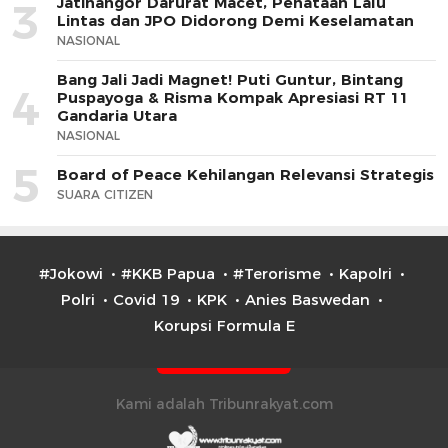
Jatinangor Darurat Macet, Penataan Lalu
3
Lintas dan JPO Didorong Demi Keselamatan
NASIONAL
Bang Jali Jadi Magnet! Puti Guntur, Bintang
4
Puspayoga & Risma Kompak Apresiasi RT 11
Gandaria Utara
NASIONAL
5
Board of Peace Kehilangan Relevansi Strategis
SUARA CITIZEN
#Jokowi
#KKB Papua
#Terorisme
Kapolri
Polri
Covid 19
KPK
Anies Baswedan
Korupsi Formula E
Kami adalah Tribunrakyat.com