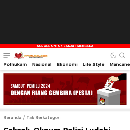
Polhukam
Nasional
Ekonomi
Life Style
Mancane
Tribun Rakyat
Tulus – Terdepan – Diharapkan
Beranda
Tak Berkategori