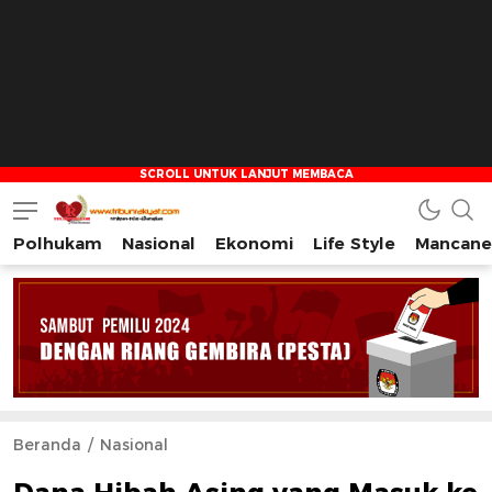
Polhukam
Nasional
Ekonomi
Life Style
Mancane
Tribun Rakyat
Tulus – Terdepan – Diharapkan
Beranda
Nasional