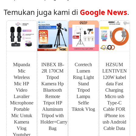
Temukan juga kami di
Google News
.
Mipanda
INBEX IB-
Coretech
HZSUM
Mic
2R 170CM
Lumen
LENTIVEN
Wireless
Tripod
Ring Light
120W kabel
Mic HP
Kamera Hp
Stand
data Fast
Video
Bluetooth
Tripod
Charging
Lavalier
Remote
Lampu
Micro usb
Microphone
Tripot HP
Selfie
Type-C
Portable
Aluminum
Tiktok Vlog
Cable FOR
Mic Untuk
Tripod with
iPhone ios
Kamera
Holder+Carry
usb Android
Vlog
Bag
Cable Data
Youtuber