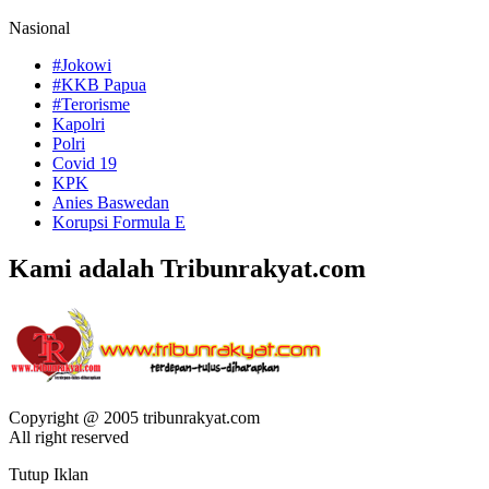
Nasional
#Jokowi
#KKB Papua
#Terorisme
Kapolri
Polri
Covid 19
KPK
Anies Baswedan
Korupsi Formula E
Kami adalah Tribunrakyat.com
Copyright @ 2005 tribunrakyat.com
All right reserved
Tutup Iklan