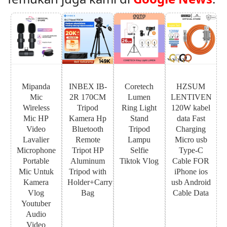
Mipanda
INBEX IB-
Coretech
HZSUM
Mic
2R 170CM
Lumen
LENTIVEN
Wireless
Tripod
Ring Light
120W kabel
Mic HP
Kamera Hp
Stand
data Fast
Video
Bluetooth
Tripod
Charging
Lavalier
Remote
Lampu
Micro usb
Microphone
Tripot HP
Selfie
Type-C
Portable
Aluminum
Tiktok Vlog
Cable FOR
Mic Untuk
Tripod with
iPhone ios
Kamera
Holder+Carry
usb Android
Vlog
Bag
Cable Data
Youtuber
Audio
Video