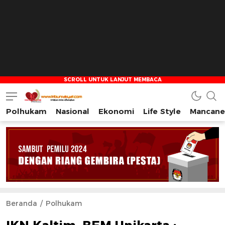
Polhukam
Nasional
Ekonomi
Life Style
Mancane
Tribun Rakyat
Tulus – Terdepan – Diharapkan
Beranda
Polhukam