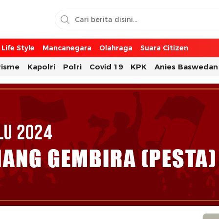
Life Style
Mancanegara
Olahraga
Suara Citizen
risme
Kapolri
Polri
Covid 19
KPK
Anies Baswedan