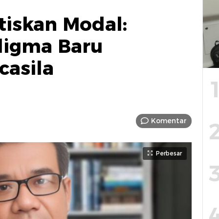
iskan Modal:
digma Baru
asila
Komentar
Perbesar