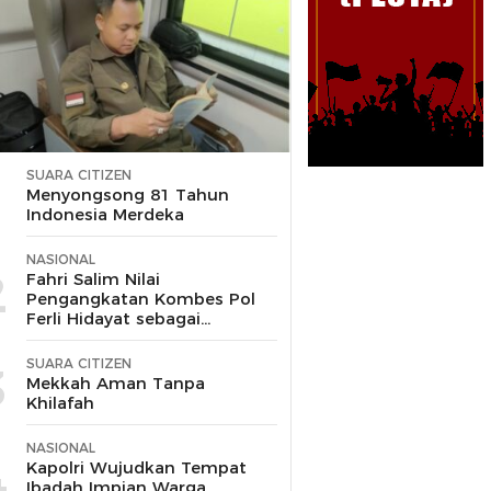
SUARA CITIZEN
1
Menyongsong 81 Tahun
Indonesia Merdeka
NASIONAL
2
Fahri Salim Nilai
Pengangkatan Kombes Pol
Ferli Hidayat sebagai
Korspripim Polri Sah dan
Patut Dihormati
SUARA CITIZEN
3
Mekkah Aman Tanpa
Khilafah
NASIONAL
4
Kapolri Wujudkan Tempat
Ibadah Impian Warga