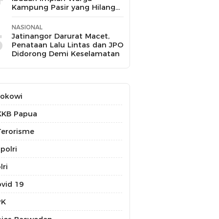
Kampung Pasir yang Hilang
Selama 10 Tahun
NASIONAL
5
Jatinangor Darurat Macet,
Penataan Lalu Lintas dan JPO
Didorong Demi Keselamatan
Jokowi
KKB Papua
erorisme
polri
lri
vid 19
PK