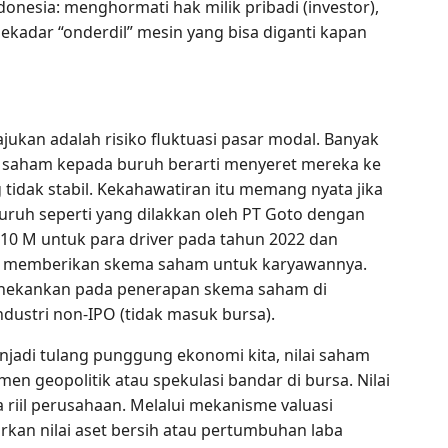
donesia: menghormati hak milik pribadi (investor),
adar “onderdil” mesin yang bisa diganti kapan
jukan adalah risiko fluktuasi pasar modal. Banyak
saham kepada buruh berarti menyeret mereka ke
tidak stabil. Kekahawatiran itu memang nyata jika
ruh seperti yang dilakkan oleh PT Goto dengan
10 M untuk para driver pada tahun 2022 dan
c memberikan skema saham untuk karyawannya.
menekankan pada penerapan skema saham di
ndustri non-IPO (tidak masuk bursa).
jadi tulang punggung ekonomi kita, nilai saham
en geopolitik atau spekulasi bandar di bursa. Nilai
a riil perusahaan. Melalui mekanisme valuasi
kan nilai aset bersih atau pertumbuhan laba