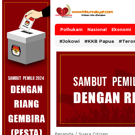
Tribun Rakyat
Tulus – Terdepan – Diharapkan
Polhukam
Nasional
Ekonomi
#Jokowi
#KKB Papua
#Tero
Beranda
Suara Citizen