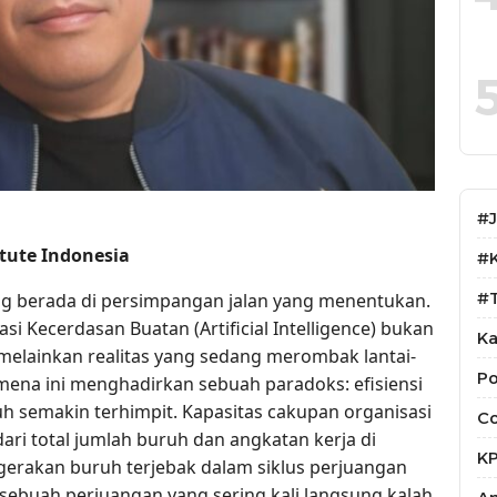
#
tute Indonesia
#
#T
dang berada di persimpangan jalan yang menentukan.
i Kecerdasan Buatan (Artificial Intelligence) bukan
Ka
 melainkan realitas yang sedang merombak lantai-
Po
omena ini menghadirkan sebuah paradoks: efisiensi
h semakin terhimpit. Kapasitas cakupan organisasi
Co
ri total jumlah buruh dan angkatan kerja di
K
gerakan buruh terjebak dalam siklus perjuangan
buah perjuangan yang sering kali langsung kalah