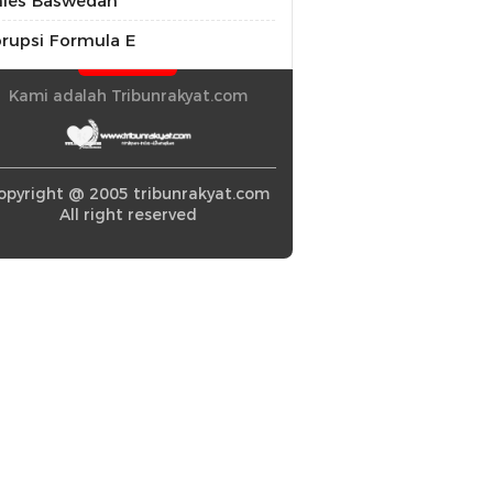
ies Baswedan
rupsi Formula E
Kami adalah Tribunrakyat.com
opyright @ 2005 tribunrakyat.com
All right reserved