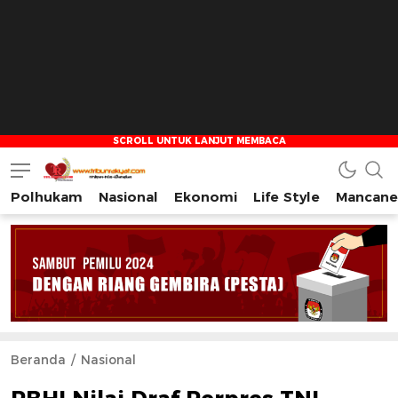
Polhukam
Nasional
Ekonomi
Life Style
Mancane
Tribun Rakyat
Tulus – Terdepan – Diharapkan
Beranda
Nasional