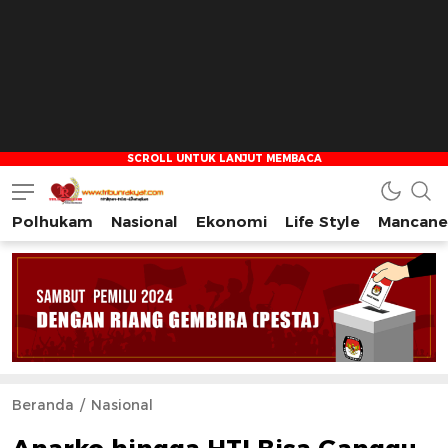
Polhukam
Nasional
Ekonomi
Life Style
Mancane
Tribun Rakyat
Tulus – Terdepan – Diharapkan
Beranda
Nasional