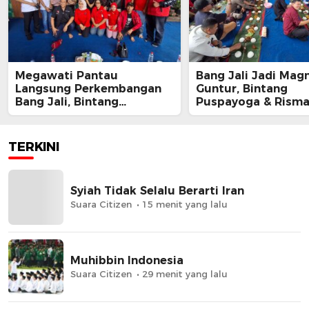
Megawati Pantau
Bang Jali Jadi Magn
Langsung Perkembangan
Guntur, Bintang
Bang Jali, Bintang
Puspayoga & Rism
Puspayoga Siap Kawal
Kompak Apresiasi 
Program
Gandaria Utara
TERKINI
Syiah Tidak Selalu Berarti Iran
Suara Citizen
15 menit yang lalu
Muhibbin Indonesia
Suara Citizen
29 menit yang lalu