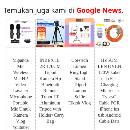
Temukan juga kami di
Google News
.
Mipanda
INBEX IB-
Coretech
HZSUM
Mic
2R 170CM
Lumen
LENTIVEN
Wireless
Tripod
Ring Light
120W kabel
Mic HP
Kamera Hp
Stand
data Fast
Video
Bluetooth
Tripod
Charging
Lavalier
Remote
Lampu
Micro usb
Microphone
Tripot HP
Selfie
Type-C
Portable
Aluminum
Tiktok Vlog
Cable FOR
Mic Untuk
Tripod with
iPhone ios
Kamera
Holder+Carry
usb Android
Vlog
Bag
Cable Data
Youtuber