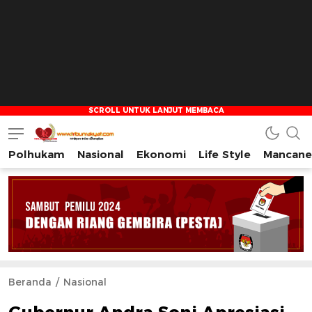
Polhukam
Nasional
Ekonomi
Life Style
Mancane
Tribun Rakyat
Tulus – Terdepan – Diharapkan
Beranda
Nasional