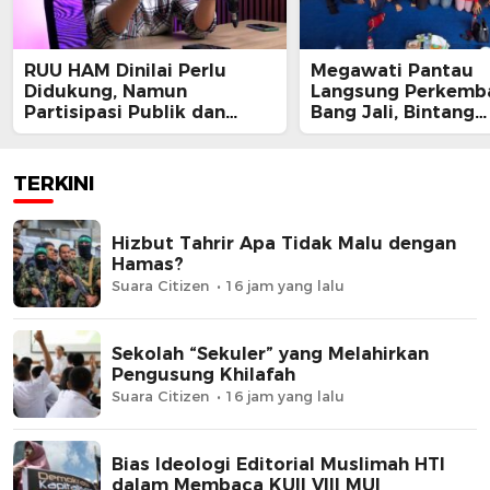
RUU HAM Dinilai Perlu
Megawati Pantau
Didukung, Namun
Langsung Perkemb
Partisipasi Publik dan
Bang Jali, Bintang
Perbaikan Substansi Jadi
Puspayoga Siap Ka
Kunci
Program
TERKINI
Hizbut Tahrir Apa Tidak Malu dengan
Hamas?
Suara Citizen
16 jam yang lalu
Sekolah “Sekuler” yang Melahirkan
Pengusung Khilafah
Suara Citizen
16 jam yang lalu
Bias Ideologi Editorial Muslimah HTI
dalam Membaca KUII VIII MUI