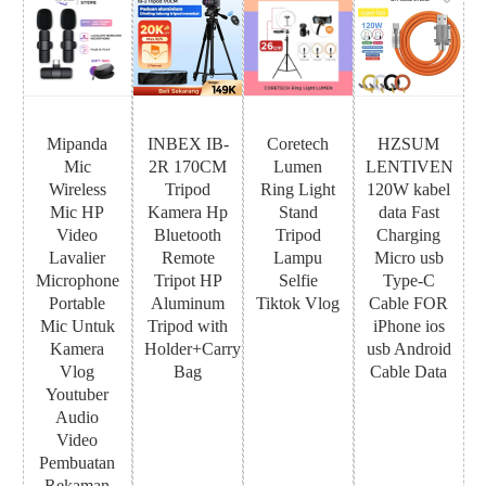
Mipanda
INBEX IB-
Coretech
HZSUM
Mic
2R 170CM
Lumen
LENTIVEN
Wireless
Tripod
Ring Light
120W kabel
Mic HP
Kamera Hp
Stand
data Fast
Video
Bluetooth
Tripod
Charging
Lavalier
Remote
Lampu
Micro usb
Microphone
Tripot HP
Selfie
Type-C
Portable
Aluminum
Tiktok Vlog
Cable FOR
Mic Untuk
Tripod with
iPhone ios
Kamera
Holder+Carry
usb Android
Vlog
Bag
Cable Data
Youtuber
Audio
Video
Pembuatan
Rekaman