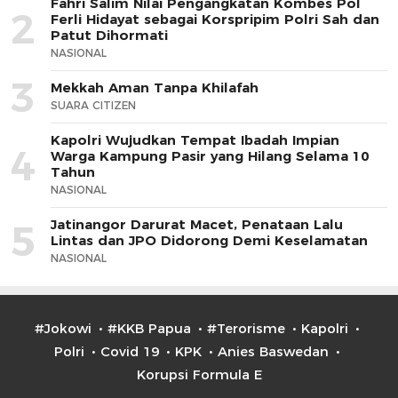
Fahri Salim Nilai Pengangkatan Kombes Pol
2
Ferli Hidayat sebagai Korspripim Polri Sah dan
Patut Dihormati
NASIONAL
3
Mekkah Aman Tanpa Khilafah
SUARA CITIZEN
Kapolri Wujudkan Tempat Ibadah Impian
4
Warga Kampung Pasir yang Hilang Selama 10
Tahun
NASIONAL
Jatinangor Darurat Macet, Penataan Lalu
5
Lintas dan JPO Didorong Demi Keselamatan
NASIONAL
#Jokowi
#KKB Papua
#Terorisme
Kapolri
Polri
Covid 19
KPK
Anies Baswedan
Korupsi Formula E