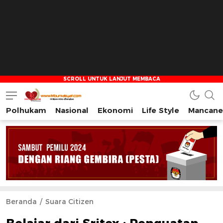
Polhukam
Nasional
Ekonomi
Life Style
Mancane
Tribun Rakyat
Tulus – Terdepan – Diharapkan
Beranda
Suara Citizen