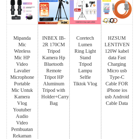
Mipanda
INBEX IB-
Coretech
HZSUM
Mic
2R 170CM
Lumen
LENTIVEN
Wireless
Tripod
Ring Light
120W kabel
Mic HP
Kamera Hp
Stand
data Fast
Video
Bluetooth
Tripod
Charging
Lavalier
Remote
Lampu
Micro usb
Microphone
Tripot HP
Selfie
Type-C
Portable
Aluminum
Tiktok Vlog
Cable FOR
Mic Untuk
Tripod with
iPhone ios
Kamera
Holder+Carry
usb Android
Vlog
Bag
Cable Data
Youtuber
Audio
Video
Pembuatan
Rekaman