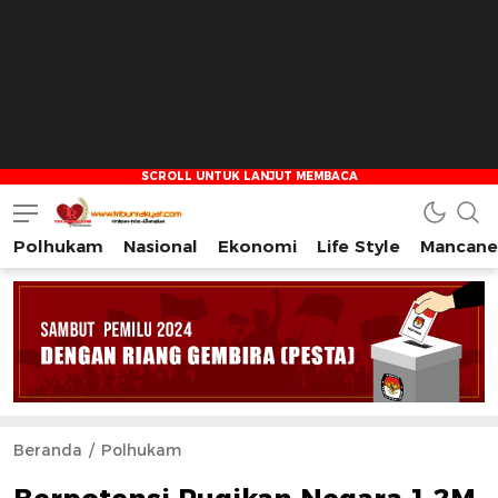
Polhukam
Nasional
Ekonomi
Life Style
Mancane
Tribun Rakyat
Tulus – Terdepan – Diharapkan
Beranda
Polhukam