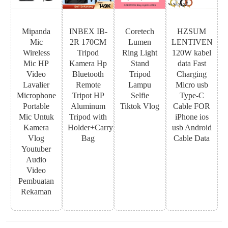
Mipanda
INBEX IB-
Coretech
HZSUM
Mic
2R 170CM
Lumen
LENTIVEN
Wireless
Tripod
Ring Light
120W kabel
Mic HP
Kamera Hp
Stand
data Fast
Video
Bluetooth
Tripod
Charging
Lavalier
Remote
Lampu
Micro usb
Microphone
Tripot HP
Selfie
Type-C
Portable
Aluminum
Tiktok Vlog
Cable FOR
Mic Untuk
Tripod with
iPhone ios
Kamera
Holder+Carry
usb Android
Vlog
Bag
Cable Data
Youtuber
Audio
Video
Pembuatan
Rekaman