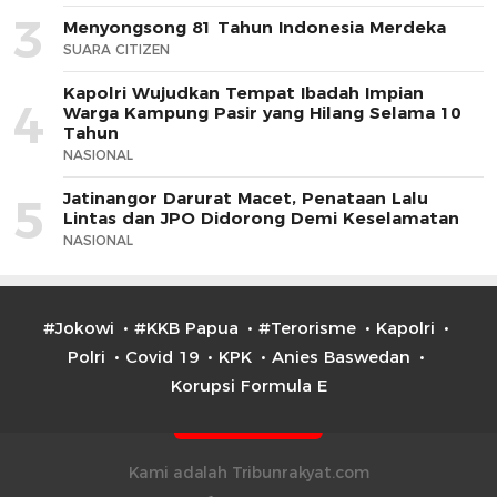
3
Menyongsong 81 Tahun Indonesia Merdeka
SUARA CITIZEN
Kapolri Wujudkan Tempat Ibadah Impian
4
Warga Kampung Pasir yang Hilang Selama 10
Tahun
NASIONAL
Jatinangor Darurat Macet, Penataan Lalu
5
Lintas dan JPO Didorong Demi Keselamatan
NASIONAL
#Jokowi
#KKB Papua
#Terorisme
Kapolri
Polri
Covid 19
KPK
Anies Baswedan
Korupsi Formula E
Kami adalah Tribunrakyat.com