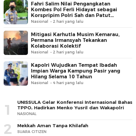
Fahri Salim Nilai Pengangkatan
Kombes Pol Ferli Hidayat sebagai
Korspripim Polri Sah dan Patut
Dihormati
Nasional
2 hari yang lalu
Mitigasi Karhutla Musim Kemarau,
Permana Irmansyah Tekankan
Kolaborasi Kolektif
Nasional
2 hari yang lalu
Kapolri Wujudkan Tempat Ibadah
Impian Warga Kampung Pasir yang
Hilang Selama 10 Tahun
Nasional
4 hari yang lalu
UNISSULA Gelar Konferensi Internasional Bahas
1
TPPO, Hadirkan Menko Yusril dan Wakapolri
NASIONAL
2
Mekkah Aman Tanpa Khilafah
SUARA CITIZEN