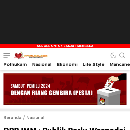
Polhukam
Nasional
Ekonomi
Life Style
Mancane
Tribun Rakyat
Tulus – Terdepan – Diharapkan
Beranda
Nasional