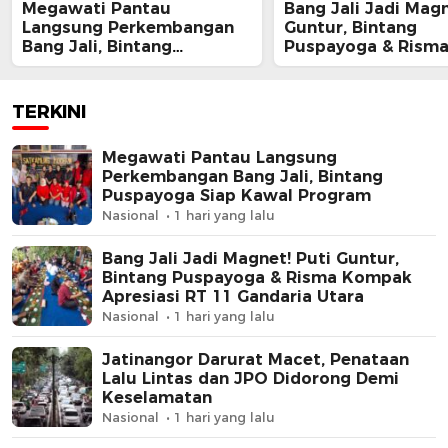
Megawati Pantau
Bang Jali Jadi Magn
Langsung Perkembangan
Guntur, Bintang
Bang Jali, Bintang
Puspayoga & Rism
Puspayoga Siap Kawal
Kompak Apresiasi 
Program
Gandaria Utara
TERKINI
Megawati Pantau Langsung
Perkembangan Bang Jali, Bintang
Puspayoga Siap Kawal Program
Nasional
1 hari yang lalu
Bang Jali Jadi Magnet! Puti Guntur,
Bintang Puspayoga & Risma Kompak
Apresiasi RT 11 Gandaria Utara
Nasional
1 hari yang lalu
Jatinangor Darurat Macet, Penataan
Lalu Lintas dan JPO Didorong Demi
Keselamatan
Nasional
1 hari yang lalu