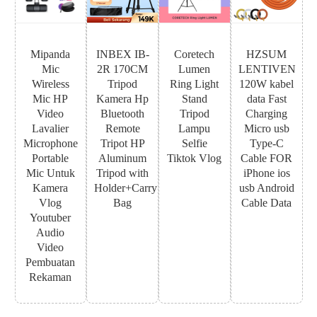
Mipanda
INBEX IB-
Coretech
HZSUM
Mic
2R 170CM
Lumen
LENTIVEN
Wireless
Tripod
Ring Light
120W kabel
Mic HP
Kamera Hp
Stand
data Fast
Video
Bluetooth
Tripod
Charging
Lavalier
Remote
Lampu
Micro usb
Microphone
Tripot HP
Selfie
Type-C
Portable
Aluminum
Tiktok Vlog
Cable FOR
Mic Untuk
Tripod with
iPhone ios
Kamera
Holder+Carry
usb Android
Vlog
Bag
Cable Data
Youtuber
Audio
Video
Pembuatan
Rekaman