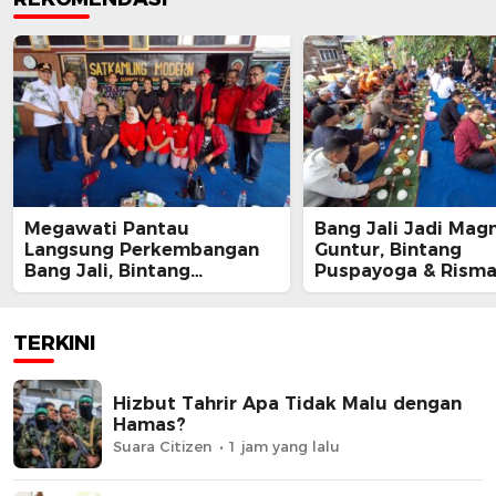
Megawati Pantau
Bang Jali Jadi Magn
Langsung Perkembangan
Guntur, Bintang
Bang Jali, Bintang
Puspayoga & Rism
Puspayoga Siap Kawal
Kompak Apresiasi 
Program
Gandaria Utara
TERKINI
Hizbut Tahrir Apa Tidak Malu dengan
Hamas?
Suara Citizen
1 jam yang lalu