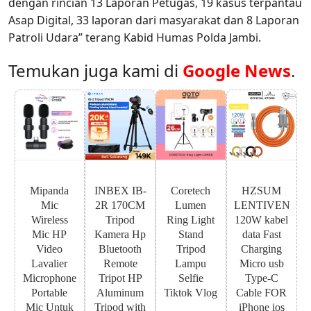
dengan rincian 13 Laporan Petugas, 19 kasus terpantau
Asap Digital, 33 laporan dari masyarakat dan 8 Laporan
Patroli Udara” terang Kabid Humas Polda Jambi.
Temukan juga kami di
Google News
.
Mipanda
INBEX IB-
Coretech
HZSUM
Mic
2R 170CM
Lumen
LENTIVEN
Wireless
Tripod
Ring Light
120W kabel
Mic HP
Kamera Hp
Stand
data Fast
Video
Bluetooth
Tripod
Charging
Lavalier
Remote
Lampu
Micro usb
Microphone
Tripot HP
Selfie
Type-C
Portable
Aluminum
Tiktok Vlog
Cable FOR
Mic Untuk
Tripod with
iPhone ios