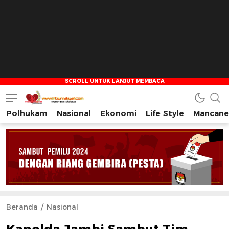
Polhukam
Nasional
Ekonomi
Life Style
Mancane
Tribun Rakyat
Tulus – Terdepan – Diharapkan
Beranda
Nasional