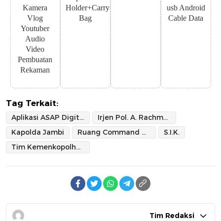
Kamera
Holder+Carry
usb Android
Vlog
Bag
Cable Data
Youtuber
Audio
Video
Pembuatan
Rekaman
Tag Terkait:
Aplikasi ASAP Digital
Irjen Pol. A. Rachmad Wibowo
Kapolda Jambi
Ruang Command Center Mapolda Jambi
S.I.K.
Tim Kemenkopolhukam RI
Tim Redaksi