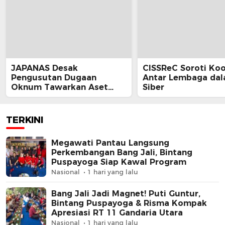
JAPANAS Desak
CISSReC Soroti Koo
Pengusutan Dugaan
Antar Lembaga da
Oknum Tawarkan Aset
Siber
Negara, Minta Pemerintah
Turun Tangan
TERKINI
Megawati Pantau Langsung
Perkembangan Bang Jali, Bintang
Puspayoga Siap Kawal Program
Nasional
1 hari yang lalu
Bang Jali Jadi Magnet! Puti Guntur,
Bintang Puspayoga & Risma Kompak
Apresiasi RT 11 Gandaria Utara
Nasional
1 hari yang lalu