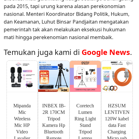
pada 2015, tapi urung karena alasan perekonomian
nasional. Menteri Koordinator Bidang Politik, Hukum,
dan Keamanan, Luhut Binsar Pandjaitan mengatakan
pemerintah tak akan melakukan eksekusi hukuman
mati hingga perekenomian nasional membaik.
Temukan juga kami di
Google News
.
Mipanda
INBEX IB-
Coretech
HZSUM
Mic
2R 170CM
Lumen
LENTIVEN
Wireless
Tripod
Ring Light
120W kabel
Mic HP
Kamera Hp
Stand
data Fast
Video
Bluetooth
Tripod
Charging
Lavalier
Remote
Lampu
Micro usb