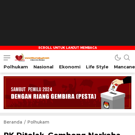
Polhukam
Nasional
Ekonomi
Life Style
Mancane
Tribun Rakyat
Tulus – Terdepan – Diharapkan
Beranda
Polhukam