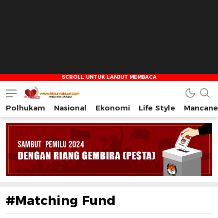
Polhukam
Nasional
Ekonomi
Life Style
Mancane
Tribun Rakyat
Tulus – Terdepan – Diharapkan
#Matching Fund