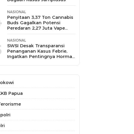
NASIONAL
4
Penyitaan 3,37 Ton Cannabis
Buds Gagalkan Potensi
Peredaran 2,27 Juta Vape
THC
NASIONAL
5
SWSI Desak Transparansi
Penanganan Kasus Febrie,
Ingatkan Pentingnya Hormati
Profesi Wartawan
Jokowi
KKB Papua
erorisme
polri
lri