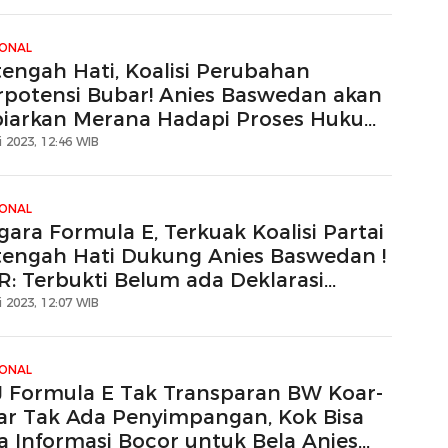
IONAL
tengah Hati, Koalisi Perubahan
rpotensi Bubar! Anies Baswedan akan
biarkan Merana Hadapi Proses Hukum
rmula E di KPK
 2023, 12:46 WIB
IONAL
gara Formula E, Terkuak Koalisi Partai
tengah Hati Dukung Anies Baswedan !
R: Terbukti Belum ada Deklarasi
rsama
 2023, 12:07 WIB
IONAL
J Formula E Tak Transparan BW Koar-
ar Tak Ada Penyimpangan, Kok Bisa
a Informasi Bocor untuk Bela Anies