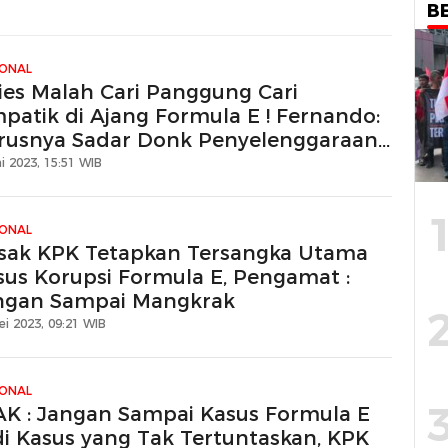
B
IONAL
ies Malah Cari Panggung Cari
mpatik di Ajang Formula E ! Fernando:
rusnya Sadar Donk Penyelenggaraan
njutan Ini untuk Perkecil Kerugian
i 2023, 15:51 WIB
IONAL
sak KPK Tetapkan Tersangka Utama
sus Korupsi Formula E, Pengamat :
ngan Sampai Mangkrak
ei 2023, 09:21 WIB
IONAL
AK : Jangan Sampai Kasus Formula E
di Kasus yang Tak Tertuntaskan, KPK