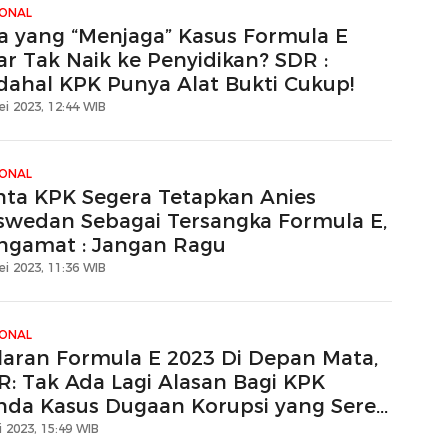
IONAL
a yang “Menjaga” Kasus Formula E
ar Tak Naik ke Penyidikan? SDR :
dahal KPK Punya Alat Bukti Cukup!
ei 2023, 12:44 WIB
IONAL
nta KPK Segera Tetapkan Anies
swedan Sebagai Tersangka Formula E,
ngamat : Jangan Ragu
ei 2023, 11:36 WIB
IONAL
laran Formula E 2023 Di Depan Mata,
R: Tak Ada Lagi Alasan Bagi KPK
nda Kasus Dugaan Korupsi yang Seret
ma Anies
 2023, 15:49 WIB