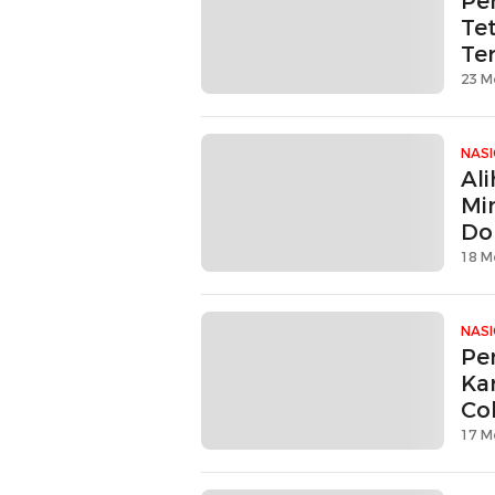
Pe
Te
Te
23 M
NAS
Al
Mi
Do
18 M
NAS
Pe
Ka
Co
17 M