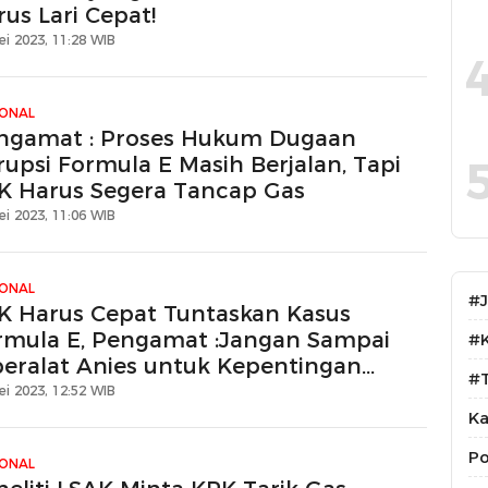
us Lari Cepat!
ei 2023, 11:28 WIB
IONAL
ngamat : Proses Hukum Dugaan
rupsi Formula E Masih Berjalan, Tapi
K Harus Segera Tancap Gas
ei 2023, 11:06 WIB
IONAL
#
K Harus Cepat Tuntaskan Kasus
rmula E, Pengamat :Jangan Sampai
#
peralat Anies untuk Kepentingan
#T
apres
ei 2023, 12:52 WIB
Ka
Po
IONAL