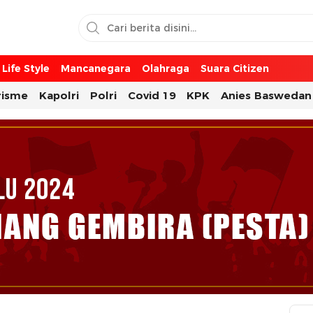
Life Style
Mancanegara
Olahraga
Suara Citizen
risme
Kapolri
Polri
Covid 19
KPK
Anies Baswedan