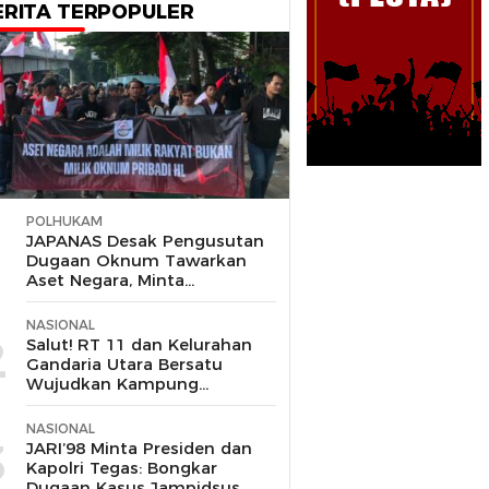
ERITA TERPOPULER
POLHUKAM
1
JAPANAS Desak Pengusutan
Dugaan Oknum Tawarkan
Aset Negara, Minta
Pemerintah Turun Tangan
NASIONAL
2
Salut! RT 11 dan Kelurahan
Gandaria Utara Bersatu
Wujudkan Kampung
Ketahanan Pangan,
Hadiahnya Sepeda hingga Air
NASIONAL
Fryer
3
JARI’98 Minta Presiden dan
Kapolri Tegas: Bongkar
Dugaan Kasus Jampidsus