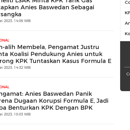
neliti LSAK Minta KPK Tarik Gas
Co
tapkan Anies Baswedan Sebagai
K
rsangka
ei 2023, 14:09 WIB
An
Ko
IONAL
ih-alih Membela, Pengamat Justru
nta Koalisi Pendukung Anies untuk
rong KPK Tuntaskan Kasus Formula E
ei 2023, 14:32 WIB
C
IONAL
ngamat: Anies Baswedan Panik
rena Dugaan Korupsi Formula E, Jadi
ba Benturkan KPK Dengan BPK
ei 2023, 10:03 WIB