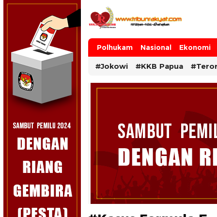
Tribun Rakyat
Tulus – Terdepan – Diharapkan
Polhukam
Nasional
Ekonomi
#Jokowi
#KKB Papua
#Tero