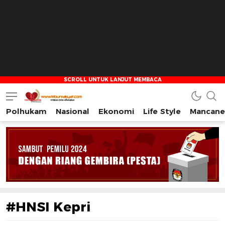
Polhukam
Nasional
Ekonomi
Life Style
Mancane
Tribun Rakyat
Tulus – Terdepan – Diharapkan
#HNSI Kepri