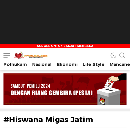
Polhukam
Nasional
Ekonomi
Life Style
Mancane
Tribun Rakyat
Tulus – Terdepan – Diharapkan
#Hiswana Migas Jatim