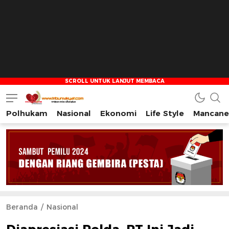
Polhukam
Nasional
Ekonomi
Life Style
Mancane
Tribun Rakyat
Tulus – Terdepan – Diharapkan
Beranda
Nasional