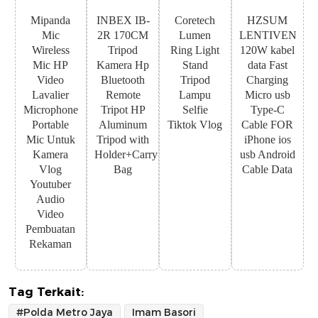
Mipanda
INBEX IB-
Coretech
HZSUM
Mic
2R 170CM
Lumen
LENTIVEN
Wireless
Tripod
Ring Light
120W kabel
Mic HP
Kamera Hp
Stand
data Fast
Video
Bluetooth
Tripod
Charging
Lavalier
Remote
Lampu
Micro usb
Microphone
Tripot HP
Selfie
Type-C
Portable
Aluminum
Tiktok Vlog
Cable FOR
Mic Untuk
Tripod with
iPhone ios
Kamera
Holder+Carry
usb Android
Vlog
Bag
Cable Data
Youtuber
Audio
Video
Pembuatan
Rekaman
Tag Terkait:
#Polda Metro Jaya
Imam Basori