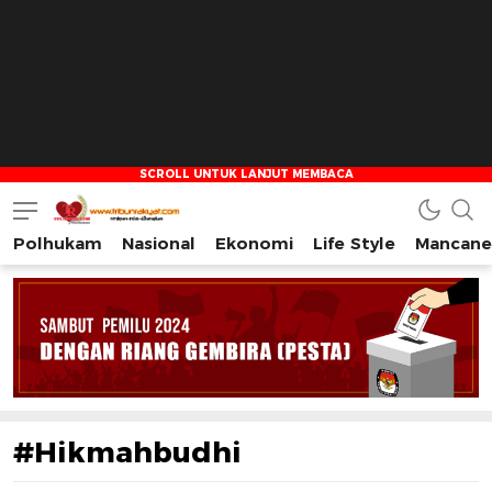
Polhukam
Nasional
Ekonomi
Life Style
Mancane
Tribun Rakyat
Tulus – Terdepan – Diharapkan
#Hikmahbudhi