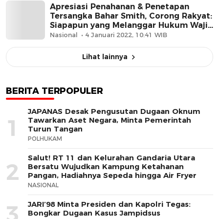
Apresiasi Penahanan & Penetapan
Tersangka Bahar Smith, Corong Rakyat:
Siapapun yang Melanggar Hukum Wajib
Diproses
Nasional
4 Januari 2022, 10:41 WIB
Lihat lainnya
BERITA TERPOPULER
JAPANAS Desak Pengusutan Dugaan Oknum
1
Tawarkan Aset Negara, Minta Pemerintah
Turun Tangan
POLHUKAM
Salut! RT 11 dan Kelurahan Gandaria Utara
2
Bersatu Wujudkan Kampung Ketahanan
Pangan, Hadiahnya Sepeda hingga Air Fryer
NASIONAL
JARI’98 Minta Presiden dan Kapolri Tegas:
3
Bongkar Dugaan Kasus Jampidsus