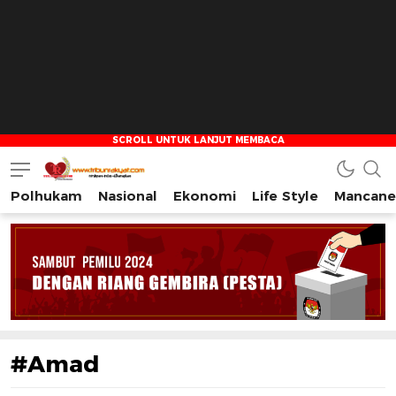
Polhukam
Nasional
Ekonomi
Life Style
Mancane
Tribun Rakyat
Tulus – Terdepan – Diharapkan
#Amad