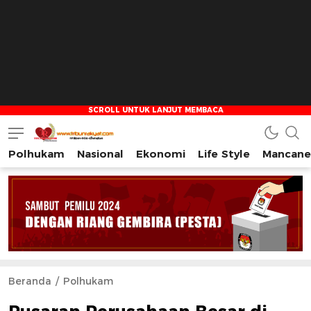
Polhukam
Nasional
Ekonomi
Life Style
Mancane
Tribun Rakyat
Tulus – Terdepan – Diharapkan
Beranda
Polhukam