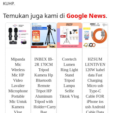
KUHP.
Temukan juga kami di
Google News
.
Mipanda
INBEX IB-
Coretech
HZSUM
Mic
2R 170CM
Lumen
LENTIVEN
Wireless
Tripod
Ring Light
120W kabel
Mic HP
Kamera Hp
Stand
data Fast
Video
Bluetooth
Tripod
Charging
Lavalier
Remote
Lampu
Micro usb
Microphone
Tripot HP
Selfie
Type-C
Portable
Aluminum
Tiktok Vlog
Cable FOR
Mic Untuk
Tripod with
iPhone ios
Kamera
Holder+Carry
usb Android
Vlog
Bag
Cable Data