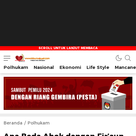
Polhukam
Nasional
Ekonomi
Life Style
Mancane
Tribun Rakyat
Tulus – Terdepan – Diharapkan
Beranda
Polhukam