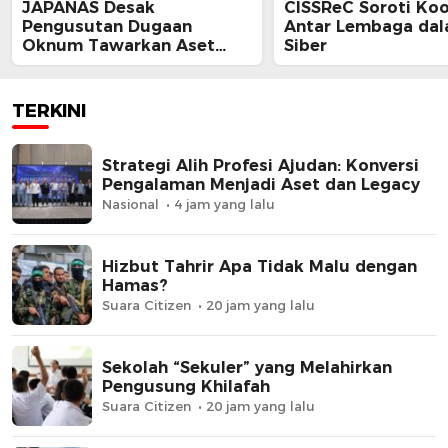
JAPANAS Desak
CISSReC Soroti Koo
Pengusutan Dugaan
Antar Lembaga da
Oknum Tawarkan Aset
Siber
Negara, Minta Pemerintah
Turun Tangan
TERKINI
Strategi Alih Profesi Ajudan: Konversi
Pengalaman Menjadi Aset dan Legacy
Nasional
4 jam yang lalu
Hizbut Tahrir Apa Tidak Malu dengan
Hamas?
Suara Citizen
20 jam yang lalu
Sekolah “Sekuler” yang Melahirkan
Pengusung Khilafah
Suara Citizen
20 jam yang lalu