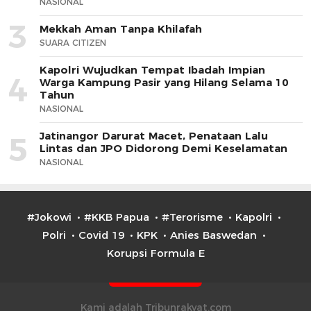
NASIONAL
3
Mekkah Aman Tanpa Khilafah
SUARA CITIZEN
Kapolri Wujudkan Tempat Ibadah Impian
4
Warga Kampung Pasir yang Hilang Selama 10
Tahun
NASIONAL
Jatinangor Darurat Macet, Penataan Lalu
5
Lintas dan JPO Didorong Demi Keselamatan
NASIONAL
#Jokowi
#KKB Papua
#Terorisme
Kapolri
Polri
Covid 19
KPK
Anies Baswedan
Korupsi Formula E
Kami adalah Tribunrakyat.com