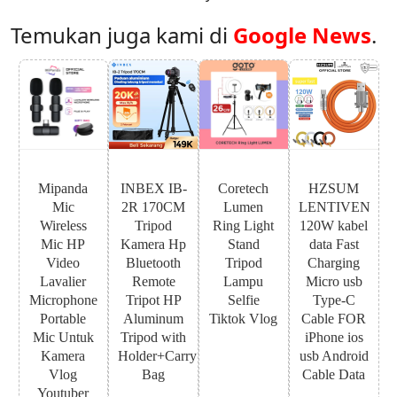
Temukan juga kami di
Google News
.
Mipanda
INBEX IB-
Coretech
HZSUM
Mic
2R 170CM
Lumen
LENTIVEN
Wireless
Tripod
Ring Light
120W kabel
Mic HP
Kamera Hp
Stand
data Fast
Video
Bluetooth
Tripod
Charging
Lavalier
Remote
Lampu
Micro usb
Microphone
Tripot HP
Selfie
Type-C
Portable
Aluminum
Tiktok Vlog
Cable FOR
Mic Untuk
Tripod with
iPhone ios
Kamera
Holder+Carry
usb Android
Vlog
Bag
Cable Data
Youtuber