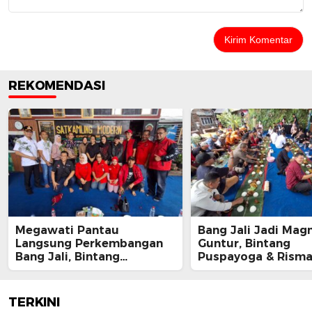
REKOMENDASI
Megawati Pantau
Bang Jali Jadi Magn
Langsung Perkembangan
Guntur, Bintang
Bang Jali, Bintang
Puspayoga & Rism
Puspayoga Siap Kawal
Kompak Apresiasi 
Program
Gandaria Utara
TERKINI