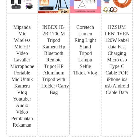
Mipanda
INBEX IB-
Coretech
HZSUM
Mic
2R 170CM
Lumen
LENTIVEN
Wireless
Tripod
Ring Light
120W kabel
Mic HP
Kamera Hp
Stand
data Fast
Video
Bluetooth
Tripod
Charging
Lavalier
Remote
Lampu
Micro usb
Microphone
Tripot HP
Selfie
Type-C
Portable
Aluminum
Tiktok Vlog
Cable FOR
Mic Untuk
Tripod with
iPhone ios
Kamera
Holder+Carry
usb Android
Vlog
Bag
Cable Data
Youtuber
Audio
Video
Pembuatan
Rekaman