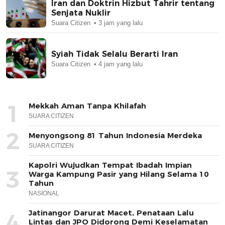
Iran dan Doktrin Hizbut Tahrir tentang
Senjata Nuklir
Suara Citizen
3 jam yang lalu
Syiah Tidak Selalu Berarti Iran
Suara Citizen
4 jam yang lalu
1
Mekkah Aman Tanpa Khilafah
SUARA CITIZEN
2
Menyongsong 81 Tahun Indonesia Merdeka
SUARA CITIZEN
Kapolri Wujudkan Tempat Ibadah Impian
3
Warga Kampung Pasir yang Hilang Selama 10
Tahun
NASIONAL
Jatinangor Darurat Macet, Penataan Lalu
4
Lintas dan JPO Didorong Demi Keselamatan