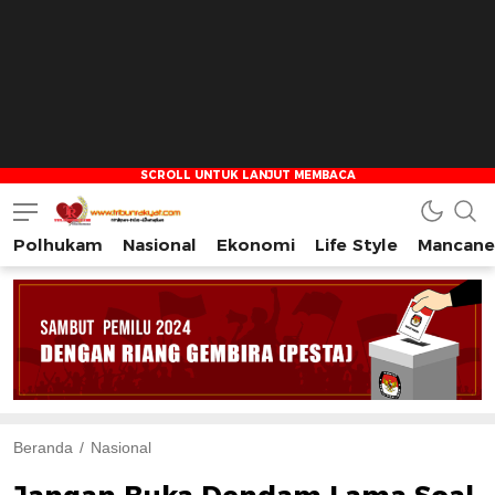
Polhukam
Nasional
Ekonomi
Life Style
Mancane
Tribun Rakyat
Tulus – Terdepan – Diharapkan
Beranda
Nasional