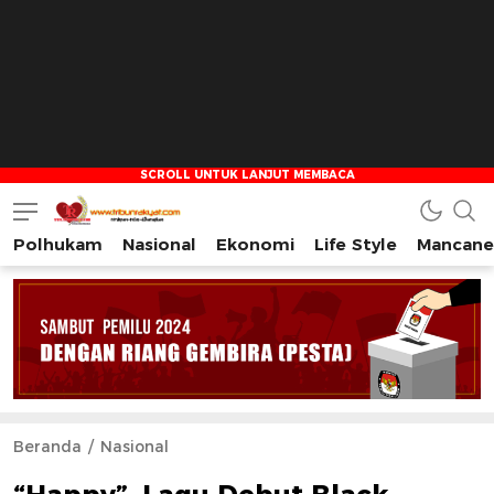
Polhukam
Nasional
Ekonomi
Life Style
Mancane
Tribun Rakyat
Tulus – Terdepan – Diharapkan
Beranda
Nasional