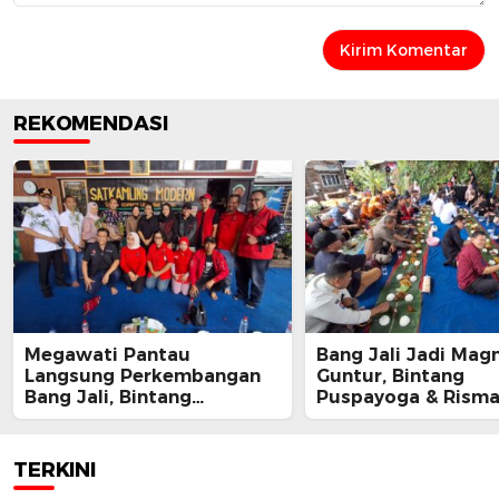
REKOMENDASI
Megawati Pantau
Bang Jali Jadi Magn
Langsung Perkembangan
Guntur, Bintang
Bang Jali, Bintang
Puspayoga & Rism
Puspayoga Siap Kawal
Kompak Apresiasi 
Program
Gandaria Utara
TERKINI