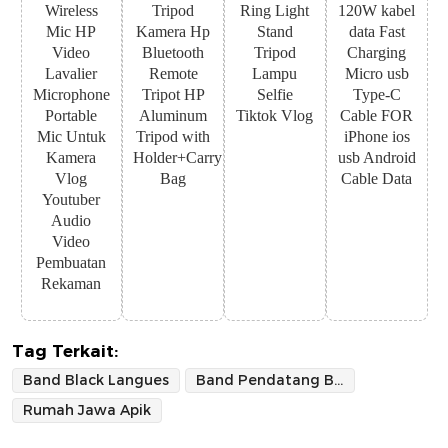
Wireless
Tripod
Ring Light
120W kabel
Mic HP
Kamera Hp
Stand
data Fast
Video
Bluetooth
Tripod
Charging
Lavalier
Remote
Lampu
Micro usb
Microphone
Tripot HP
Selfie
Type-C
Portable
Aluminum
Tiktok Vlog
Cable FOR
Mic Untuk
Tripod with
iPhone ios
Kamera
Holder+Carry
usb Android
Vlog
Bag
Cable Data
Youtuber
Audio
Video
Pembuatan
Rekaman
Tag Terkait:
Band Black Langues
Band Pendatang Baru DIY
Rumah Jawa Apik