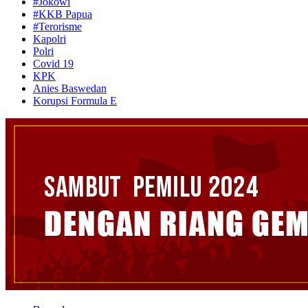
#Jokowi
#KKB Papua
#Terorisme
Kapolri
Polri
Covid 19
KPK
Anies Baswedan
Korupsi Formula E