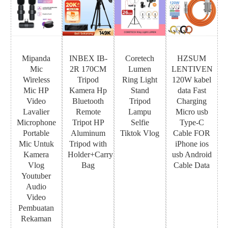
Mipanda
INBEX IB-
Coretech
HZSUM
Mic
2R 170CM
Lumen
LENTIVEN
Wireless
Tripod
Ring Light
120W kabel
Mic HP
Kamera Hp
Stand
data Fast
Video
Bluetooth
Tripod
Charging
Lavalier
Remote
Lampu
Micro usb
Microphone
Tripot HP
Selfie
Type-C
Portable
Aluminum
Tiktok Vlog
Cable FOR
Mic Untuk
Tripod with
iPhone ios
Kamera
Holder+Carry
usb Android
Vlog
Bag
Cable Data
Youtuber
Audio
Video
Pembuatan
Rekaman