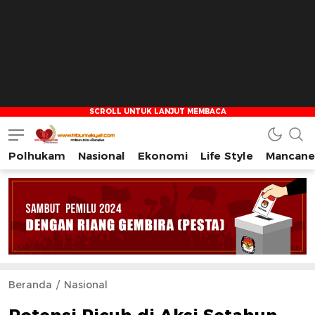
Polhukam
Nasional
Ekonomi
Life Style
Mancane
Tribun Rakyat
Tulus – Terdepan – Diharapkan
Beranda
Nasional