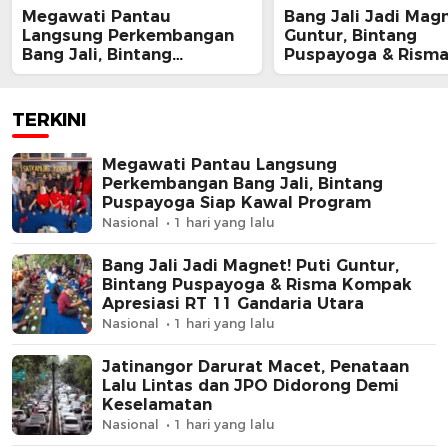
Megawati Pantau
Bang Jali Jadi Magn
Langsung Perkembangan
Guntur, Bintang
Bang Jali, Bintang
Puspayoga & Rism
Puspayoga Siap Kawal
Kompak Apresiasi 
Program
Gandaria Utara
TERKINI
Megawati Pantau Langsung
Perkembangan Bang Jali, Bintang
Puspayoga Siap Kawal Program
Nasional
1 hari yang lalu
Bang Jali Jadi Magnet! Puti Guntur,
Bintang Puspayoga & Risma Kompak
Apresiasi RT 11 Gandaria Utara
Nasional
1 hari yang lalu
Jatinangor Darurat Macet, Penataan
Lalu Lintas dan JPO Didorong Demi
Keselamatan
Nasional
1 hari yang lalu