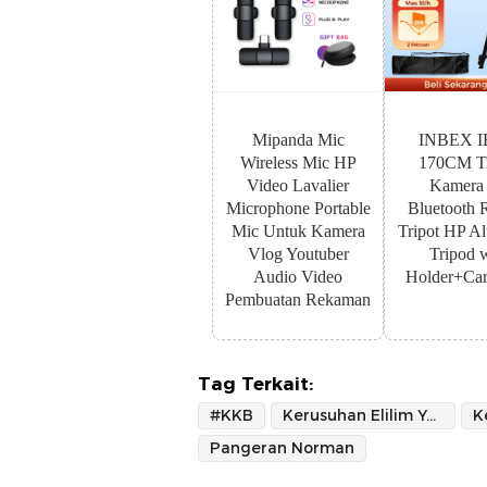
Mipanda Mic
INBEX I
Wireless Mic HP
170CM Tr
Video Lavalier
Kamera
Microphone Portable
Bluetooth 
Mic Untuk Kamera
Tripot HP A
Vlog Youtuber
Tripod 
Audio Video
Holder+Car
Pembuatan Rekaman
Tag Terkait:
#KKB
Kerusuhan Elilim Yalimo
K
Pangeran Norman