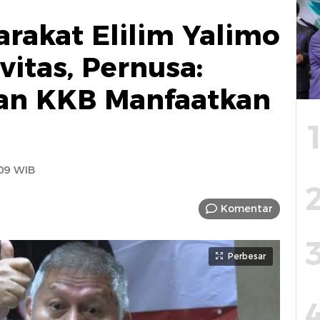
rakat Elilim Yalimo
itas, Pernusa:
kan KKB Manfaatkan
09 WIB
Komentar
Perbesar