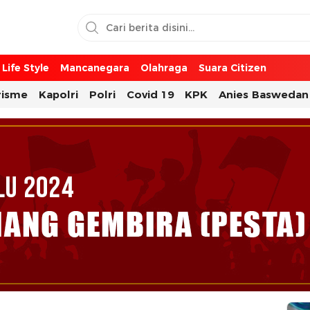
Life Style
Mancanegara
Olahraga
Suara Citizen
risme
Kapolri
Polri
Covid 19
KPK
Anies Baswedan