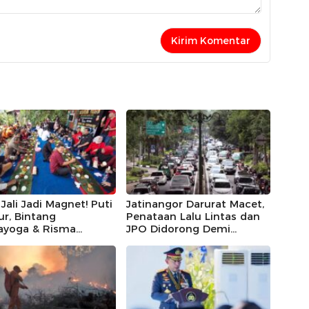
Jali Jadi Magnet! Puti
Jatinangor Darurat Macet,
r, Bintang
Penataan Lalu Lintas dan
ayoga & Risma
JPO Didorong Demi
ak Apresiasi RT 11
Keselamatan
ria Utara