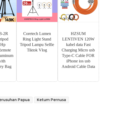
B-2R
Coretech Lumen
HZSUM
ipod
Ring Light Stand
LENTIVEN 120W
 Hp
Tripod Lampu Selfie
kabel data Fast
Remote
Tiktok Vlog
Charging Micro usb
luminum
Type-C Cable FOR
with
iPhone ios usb
ry Bag
Android Cable Data
erusuhan Papua
Ketum Pernusa