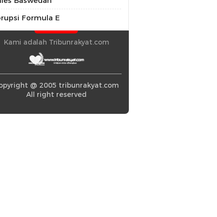
ies Baswedan
rupsi Formula E
Kami adalah Tribunrakyat.com
opyright @ 2005 tribunrakyat.com
All right reserved