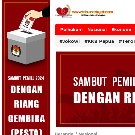
Tribun Rakyat
Tulus – Terdepan – Diharapkan
Polhukam
Nasional
Ekonomi
#Jokowi
#KKB Papua
#Tero
Beranda
Nasional