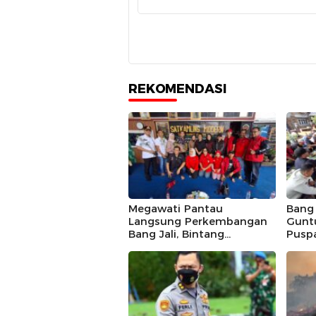
REKOMENDASI
Megawati Pantau
Bang 
Langsung Perkembangan
Guntu
Bang Jali, Bintang
Pusp
Puspayoga Siap Kawal
Komp
Program
Ganda