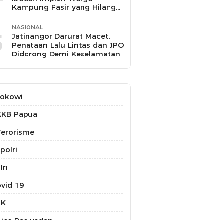
Kampung Pasir yang Hilang
Selama 10 Tahun
NASIONAL
5
Jatinangor Darurat Macet,
Penataan Lalu Lintas dan JPO
Didorong Demi Keselamatan
Jokowi
KKB Papua
erorisme
polri
lri
vid 19
PK