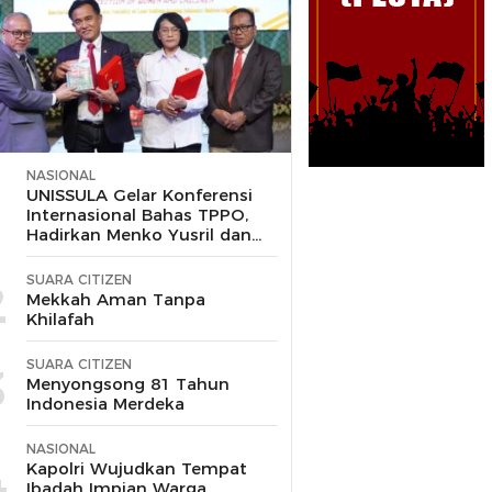
NASIONAL
1
UNISSULA Gelar Konferensi
Internasional Bahas TPPO,
Hadirkan Menko Yusril dan
Wakapolri
SUARA CITIZEN
2
Mekkah Aman Tanpa
Khilafah
SUARA CITIZEN
3
Menyongsong 81 Tahun
Indonesia Merdeka
NASIONAL
4
Kapolri Wujudkan Tempat
Ibadah Impian Warga