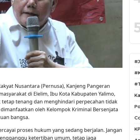
#
#
#T
akyat Nusantara (Pernusa), Kanjeng Pangeran
yarakat di Elelim, Ibu Kota Kabupaten Yalimo,
Ka
 tetap tenang dan menghindari perpecahan tidak
Po
ni dimanfaatkan oleh Kelompok Kriminal Bersenjata
tuan bangsa.
Co
K
cayai proses hukum yang sedang berjalan. Jangan
engganggu ketertiban umum, tetap jaga