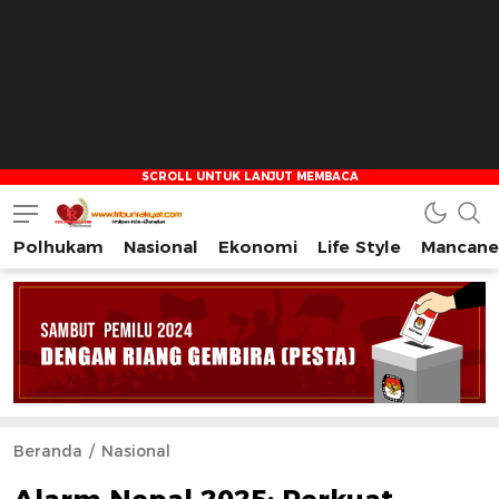
Polhukam
Nasional
Ekonomi
Life Style
Mancane
Tribun Rakyat
Tulus – Terdepan – Diharapkan
Beranda
Nasional