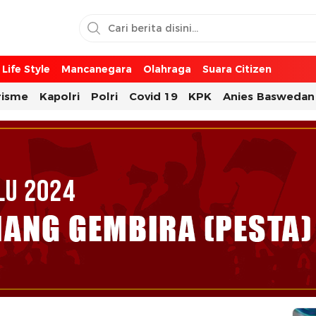
Life Style
Mancanegara
Olahraga
Suara Citizen
risme
Kapolri
Polri
Covid 19
KPK
Anies Baswedan