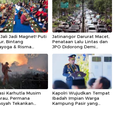
Jali Jadi Magnet! Puti
Jatinangor Darurat Macet,
r, Bintang
Penataan Lalu Lintas dan
ayoga & Risma
JPO Didorong Demi
ak Apresiasi RT 11
Keselamatan
ria Utara
asi Karhutla Musim
Kapolri Wujudkan Tempat
rau, Permana
Ibadah Impian Warga
nsyah Tekankan
Kampung Pasir yang
orasi Kolektif
Hilang Selama 10 Tahun