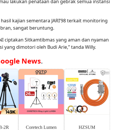
 mau lakukan penataan dan gebrak semua instansi
asil kajian sementara JARI’98 terkait monitoring
bran, sangat beruntung.
 TNI ciptakan Sitkamtibmas yang aman dan nyaman
yang dimotori oleh Budi Arie,” tanda Willy.
oogle News
.
B-2R
Coretech Lumen
HZSUM