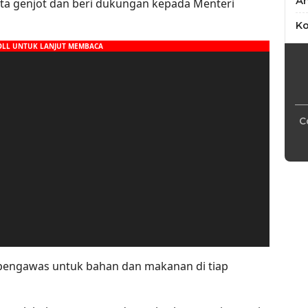
An
ita genjot dan beri dukungan kepada Menteri
Ko
C
 pengawas untuk bahan dan makanan di tiap