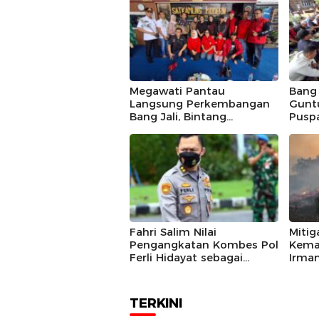
Megawati Pantau
Bang 
Langsung Perkembangan
Guntu
Bang Jali, Bintang
Pusp
Puspayoga Siap Kawal
Komp
Program
Ganda
Fahri Salim Nilai
Mitig
Pengangkatan Kombes Pol
Kema
Ferli Hidayat sebagai
Irma
Korspripim Polri Sah dan
Kolab
Patut Dihormati
TERKINI