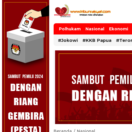
Tribun Rakyat
Tulus – Terdepan – Diharapkan
Polhukam
Nasional
Ekonomi
#Jokowi
#KKB Papua
#Tero
Beranda
Nasional