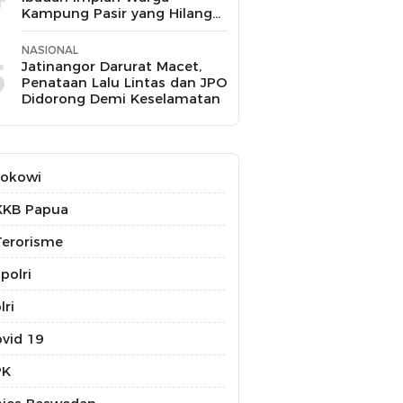
Kampung Pasir yang Hilang
Selama 10 Tahun
NASIONAL
5
Jatinangor Darurat Macet,
Penataan Lalu Lintas dan JPO
Didorong Demi Keselamatan
Jokowi
KKB Papua
erorisme
polri
lri
vid 19
PK