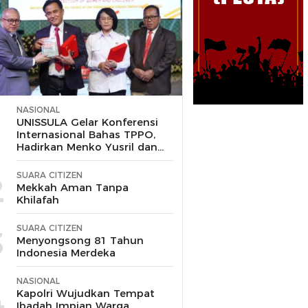
NASIONAL
1
UNISSULA Gelar Konferensi
Internasional Bahas TPPO,
Hadirkan Menko Yusril dan
Wakapolri
SUARA CITIZEN
2
Mekkah Aman Tanpa
Khilafah
SUARA CITIZEN
3
Menyongsong 81 Tahun
Indonesia Merdeka
NASIONAL
4
Kapolri Wujudkan Tempat
Ibadah Impian Warga