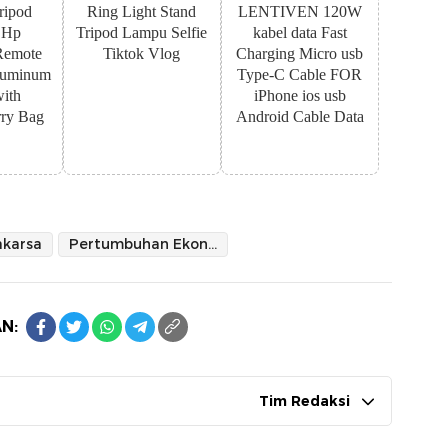
ipod
Ring Light Stand
LENTIVEN 120W
 Hp
Tripod Lampu Selfie
kabel data Fast
Remote
Tiktok Vlog
Charging Micro usb
luminum
Type-C Cable FOR
with
iPhone ios usb
ry Bag
Android Cable Data
akarsa
Pertumbuhan Ekonomi Nasional
N:
Tim Redaksi