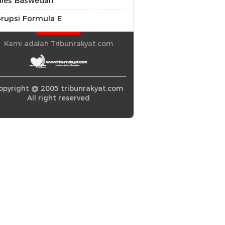
ies Baswedan
rupsi Formula E
Kami adalah Tribunrakyat.com
opyright @ 2005 tribunrakyat.com
All right reserved