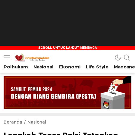
Polhukam
Nasional
Ekonomi
Life Style
Mancane
Tribun Rakyat
Tulus – Terdepan – Diharapkan
Beranda
Nasional