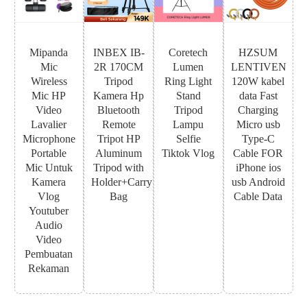
Mipanda
INBEX IB-
Coretech
HZSUM
Mic
2R 170CM
Lumen
LENTIVEN
Wireless
Tripod
Ring Light
120W kabel
Mic HP
Kamera Hp
Stand
data Fast
Video
Bluetooth
Tripod
Charging
Lavalier
Remote
Lampu
Micro usb
Microphone
Tripot HP
Selfie
Type-C
Portable
Aluminum
Tiktok Vlog
Cable FOR
Mic Untuk
Tripod with
iPhone ios
Kamera
Holder+Carry
usb Android
Vlog
Bag
Cable Data
Youtuber
Audio
Video
Pembuatan
Rekaman