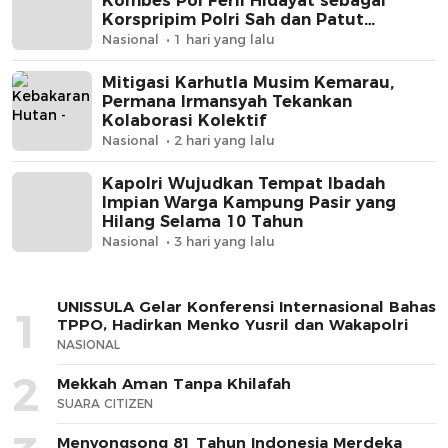
Kombes Pol Ferli Hidayat sebagai
Korspripim Polri Sah dan Patut
Dihormati
Nasional
1 hari yang lalu
Mitigasi Karhutla Musim Kemarau,
Permana Irmansyah Tekankan
Kolaborasi Kolektif
Nasional
2 hari yang lalu
Kapolri Wujudkan Tempat Ibadah
Impian Warga Kampung Pasir yang
Hilang Selama 10 Tahun
Nasional
3 hari yang lalu
UNISSULA Gelar Konferensi Internasional Bahas
1
TPPO, Hadirkan Menko Yusril dan Wakapolri
NASIONAL
2
Mekkah Aman Tanpa Khilafah
SUARA CITIZEN
Menyongsong 81 Tahun Indonesia Merdeka