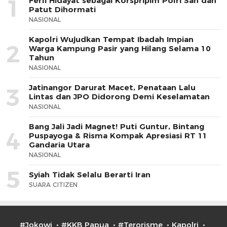
1
Ferli Hidayat sebagai Korspripim Polri Sah dan
Patut Dihormati
NASIONAL
Kapolri Wujudkan Tempat Ibadah Impian
2
Warga Kampung Pasir yang Hilang Selama 10
Tahun
NASIONAL
Jatinangor Darurat Macet, Penataan Lalu
3
Lintas dan JPO Didorong Demi Keselamatan
NASIONAL
Bang Jali Jadi Magnet! Puti Guntur, Bintang
4
Puspayoga & Risma Kompak Apresiasi RT 11
Gandaria Utara
NASIONAL
5
Syiah Tidak Selalu Berarti Iran
SUARA CITIZEN
#Jokowi
#KKB Papua
#Terorisme
Kapolri