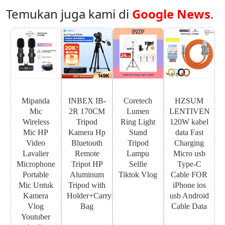
Temukan juga kami di
Google News
.
Mipanda
INBEX IB-
Coretech
HZSUM
Mic
2R 170CM
Lumen
LENTIVEN
Wireless
Tripod
Ring Light
120W kabel
Mic HP
Kamera Hp
Stand
data Fast
Video
Bluetooth
Tripod
Charging
Lavalier
Remote
Lampu
Micro usb
Microphone
Tripot HP
Selfie
Type-C
Portable
Aluminum
Tiktok Vlog
Cable FOR
Mic Untuk
Tripod with
iPhone ios
Kamera
Holder+Carry
usb Android
Vlog
Bag
Cable Data
Youtuber