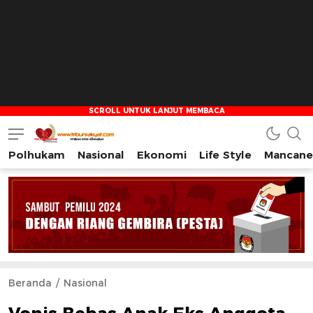
Polhukam
Nasional
Ekonomi
Life Style
Mancane
Tribun Rakyat
Tulus – Terdepan – Diharapkan
Beranda
Nasional