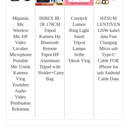
Mipanda
INBEX IB-
Coretech
HZSUM
Mic
2R 170CM
Lumen
LENTIVEN
Wireless
Tripod
Ring Light
120W kabel
Mic HP
Kamera Hp
Stand
data Fast
Video
Bluetooth
Tripod
Charging
Lavalier
Remote
Lampu
Micro usb
Microphone
Tripot HP
Selfie
Type-C
Portable
Aluminum
Tiktok Vlog
Cable FOR
Mic Untuk
Tripod with
iPhone ios
Kamera
Holder+Carry
usb Android
Vlog
Bag
Cable Data
Youtuber
Audio
Video
Pembuatan
Rekaman