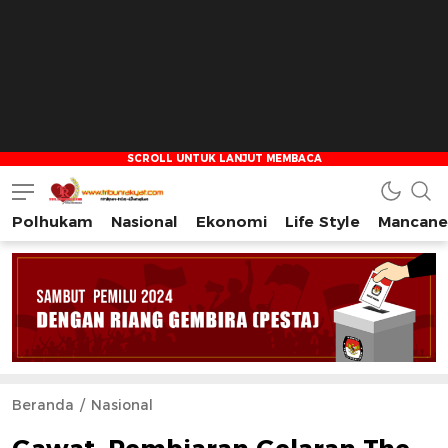
Polhukam
Nasional
Ekonomi
Life Style
Mancane
Tribun Rakyat
Tulus – Terdepan – Diharapkan
Beranda
Nasional