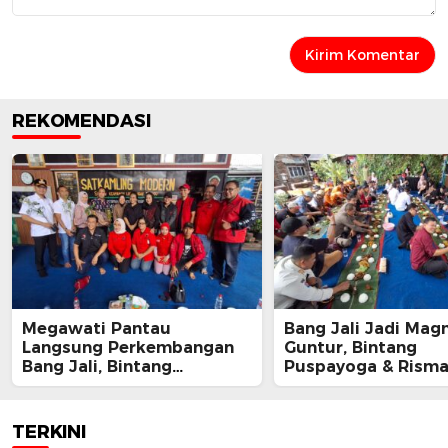
REKOMENDASI
Megawati Pantau
Bang Jali Jadi Magn
Langsung Perkembangan
Guntur, Bintang
Bang Jali, Bintang
Puspayoga & Rism
Puspayoga Siap Kawal
Kompak Apresiasi 
Program
Gandaria Utara
TERKINI