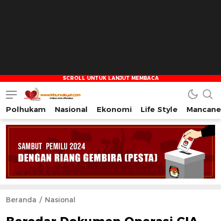
Polhukam
Nasional
Ekonomi
Life Style
Mancane
Tribun Rakyat
Tulus – Terdepan – Diharapkan
Beranda
Nasional