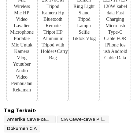
Wireless
Tripod
Ring Light
120W kabel
Mic HP
Kamera Hp
Stand
data Fast
Video
Bluetooth
Tripod
Charging
Lavalier
Remote
Lampu
Micro usb
Microphone
Tripot HP
Selfie
Type-C
Portable
Aluminum
Tiktok Vlog
Cable FOR
Mic Untuk
Tripod with
iPhone ios
Kamera
Holder+Carry
usb Android
Vlog
Bag
Cable Data
Youtuber
Audio
Video
Pembuatan
Rekaman
Tag Terkait:
Amerika Cawe-cawe Pilpres 2024
CIA Cawe-cawe Pilpres 2024 Revolusi Warna
Dokumen CIA