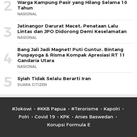
2
Warga Kampung Pasir yang Hilang Selama 10
Tahun
NASIONAL
Jatinangor Darurat Macet, Penataan Lalu
3
Lintas dan JPO Didorong Demi Keselamatan
NASIONAL
Bang Jali Jadi Magnet! Puti Guntur, Bintang
4
Puspayoga & Risma Kompak Apresiasi RT 11
Gandaria Utara
NASIONAL
5
Syiah Tidak Selalu Berarti Iran
SUARA CITIZEN
#Jokowi
#KKB Papua
#Terorisme
Kapolri
Polri
Covid 19
KPK
Anies Baswedan
Korupsi Formula E