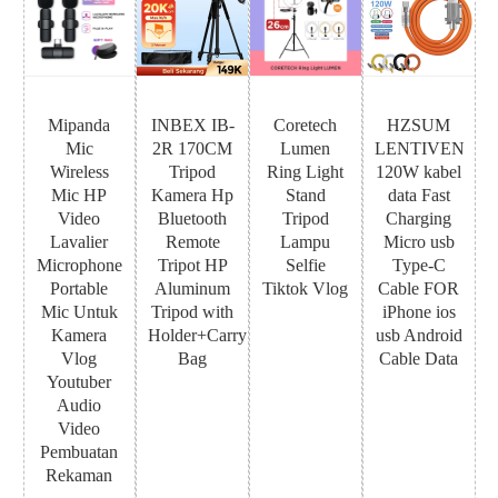
Mipanda
INBEX IB-
Coretech
HZSUM
Mic
2R 170CM
Lumen
LENTIVEN
Wireless
Tripod
Ring Light
120W kabel
Mic HP
Kamera Hp
Stand
data Fast
Video
Bluetooth
Tripod
Charging
Lavalier
Remote
Lampu
Micro usb
Microphone
Tripot HP
Selfie
Type-C
Portable
Aluminum
Tiktok Vlog
Cable FOR
Mic Untuk
Tripod with
iPhone ios
Kamera
Holder+Carry
usb Android
Vlog
Bag
Cable Data
Youtuber
Audio
Video
Pembuatan
Rekaman