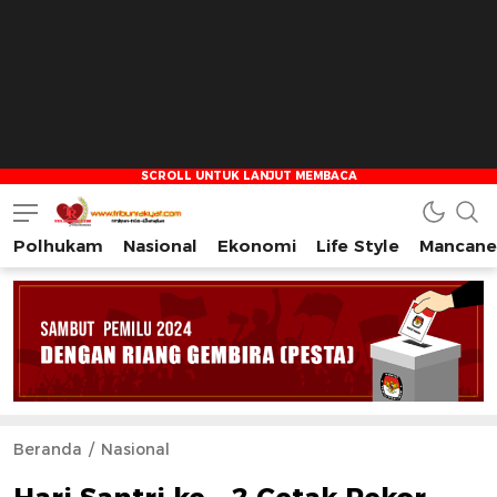
Polhukam
Nasional
Ekonomi
Life Style
Mancane
Tribun Rakyat
Tulus – Terdepan – Diharapkan
Beranda
Nasional