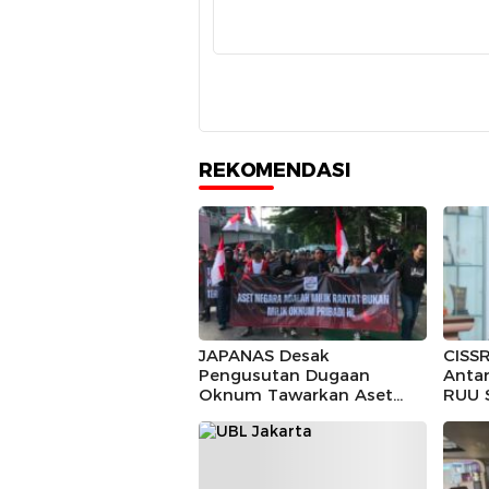
REKOMENDASI
JAPANAS Desak
CISSR
Pengusutan Dugaan
Anta
Oknum Tawarkan Aset
RUU 
Negara, Minta Pemerintah
Turun Tangan