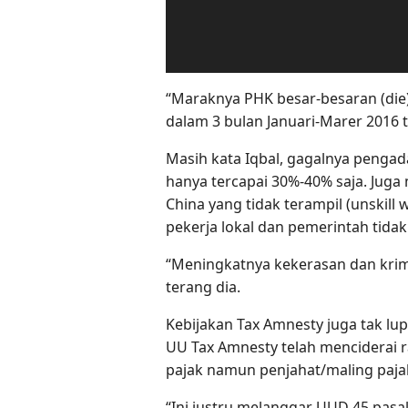
“Maraknya PHK besar-besaran (die)
dalam 3 bulan Januari-Marer 2016 t
Masih kata Iqbal, gagalnya pengad
hanya tercapai 30%-40% saja. Juga
China yang tidak terampil (unski
pekerja lokal dan pemerintah tida
“Meningkatnya kekerasan dan krimi
terang dia.
Kebijakan Tax Amnesty juga tak l
UU Tax Amnesty telah menciderai r
pajak namun penjahat/maling paja
“Ini justru melanggar UUD 45 pasal