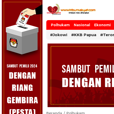
Tribun Rakyat
Tulus – Terdepan – Diharapkan
Polhukam
Nasional
Ekonomi
#Jokowi
#KKB Papua
#Tero
Beranda
Polhukam