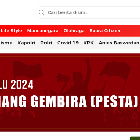
Life Style
Mancanegara
Olahraga
Suara Citizen
risme
Kapolri
Polri
Covid 19
KPK
Anies Baswedan