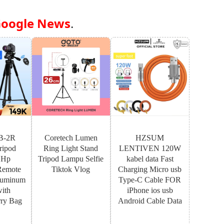
oogle News
.
B-2R
Coretech Lumen
HZSUM
ipod
Ring Light Stand
LENTIVEN 120W
 Hp
Tripod Lampu Selfie
kabel data Fast
Remote
Tiktok Vlog
Charging Micro usb
luminum
Type-C Cable FOR
with
iPhone ios usb
ry Bag
Android Cable Data