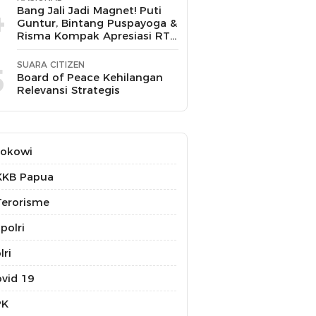
4
Bang Jali Jadi Magnet! Puti
Guntur, Bintang Puspayoga &
Risma Kompak Apresiasi RT
11 Gandaria Utara
SUARA CITIZEN
5
Board of Peace Kehilangan
Relevansi Strategis
Jokowi
KKB Papua
erorisme
polri
lri
vid 19
PK