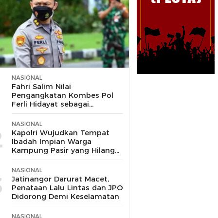
NASIONAL
1
Fahri Salim Nilai
Pengangkatan Kombes Pol
Ferli Hidayat sebagai
Korspripim Polri Sah dan
Patut Dihormati
NASIONAL
2
Kapolri Wujudkan Tempat
Ibadah Impian Warga
Kampung Pasir yang Hilang
Selama 10 Tahun
NASIONAL
3
Jatinangor Darurat Macet,
Penataan Lalu Lintas dan JPO
Didorong Demi Keselamatan
NASIONAL