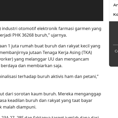
An
Ko
 industri otomotif elektronik farmasi garmen yang
erjadi PHK 36268 buruh,” ujarnya.
aan 1 juta rumah buat buruh dan rakyat kecil yang
C
 membanjirnya jutaan Tenaga Kerja Asing (TKA)
ll worker) yang melanggar UU dan mengancam
k berdaya dan membiarkan saja.
nalisasi terhadap buruh aktivis ham dan petani,”
uput dari sorotan kaum buruh. Mereka menganggap
asa keadilan buruh dan rakyat yang taat bayar
k malah diampuni.
 23A 27, 28F dan faktanya target jumlah dana dari