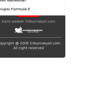
ies Baswedan
rupsi Formula E
Kami adalah Tribunrakyat.com
opyright @ 2005 tribunrakyat.com
All right reserved