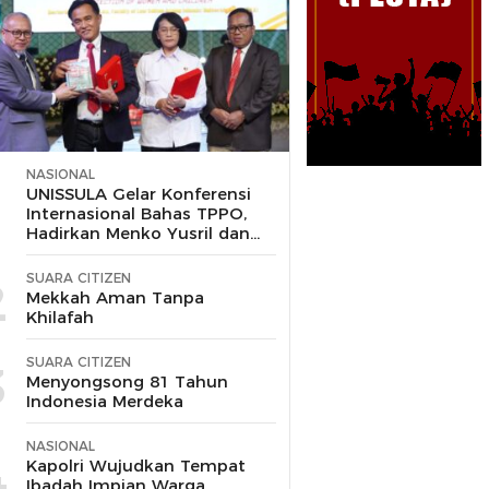
NASIONAL
1
UNISSULA Gelar Konferensi
Internasional Bahas TPPO,
Hadirkan Menko Yusril dan
Wakapolri
SUARA CITIZEN
2
Mekkah Aman Tanpa
Khilafah
SUARA CITIZEN
3
Menyongsong 81 Tahun
Indonesia Merdeka
NASIONAL
4
Kapolri Wujudkan Tempat
Ibadah Impian Warga