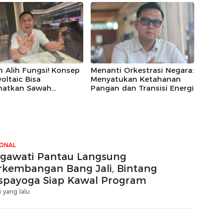
 Alih Fungsi! Konsep
Menanti Orkestrasi Negara:
oltaic Bisa
Menyatukan Ketahanan
matkan Sawah
Pangan dan Transisi Energi
igus Panen Listrik
IONAL
gawati Pantau Langsung
rkembangan Bang Jali, Bintang
spayoga Siap Kawal Program
i yang lalu