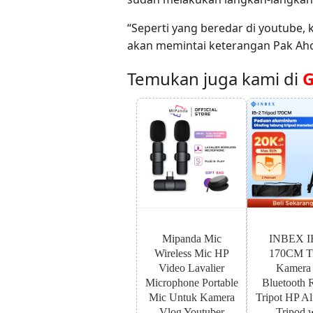
“Seperti yang beredar di youtube,
akan memintai keterangan Pak Ah
Temukan juga kami di
G
Mipanda Mic
INBEX I
Wireless Mic HP
170CM Tr
Video Lavalier
Kamera
Microphone Portable
Bluetooth 
Mic Untuk Kamera
Tripot HP A
Vlog Youtuber
Tripod 