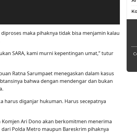
An
Ko
dak diproses maka pihaknya tidak bisa menjamin kalau
.
bukan SARA, kami murni kepentingan umat,” tutur
C
mpuan Ratna Sarumpaet menegaskan dalam kasus
subtansinya bahwa dengan mendengar dan bukan
a.
aka harus diganjar hukuman. Harus secepatnya
m Komjen Ari Dono akan berkomitmen menerima
n dari Polda Metro maupun Bareskrim pihaknya
.