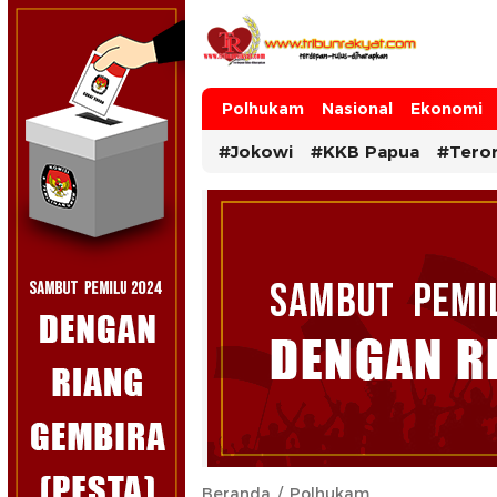
Tribun Rakyat
Tulus – Terdepan – Diharapkan
Polhukam
Nasional
Ekonomi
#Jokowi
#KKB Papua
#Tero
Beranda
Polhukam