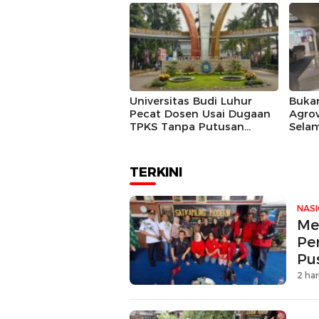
Turun Tangan
Universitas Budi Luhur
Bukan
Pecat Dosen Usai Dugaan
Agrov
TPKS Tanpa Putusan
Sela
Inkracht
Sekal
TERKINI
NAS
Me
Pe
Pu
2 har