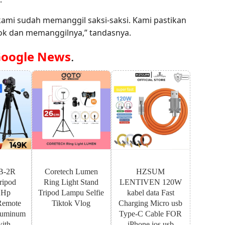
 kami sudah memanggil saksi-saksi. Kami pastikan
ok dan memanggilnya,” tandasnya.
oogle News
.
B-2R
Coretech Lumen
HZSUM
ipod
Ring Light Stand
LENTIVEN 120W
 Hp
Tripod Lampu Selfie
kabel data Fast
Remote
Tiktok Vlog
Charging Micro usb
luminum
Type-C Cable FOR
with
iPhone ios usb