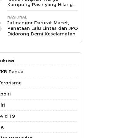
Kampung Pasir yang Hilang
Selama 10 Tahun
NASIONAL
5
Jatinangor Darurat Macet,
Penataan Lalu Lintas dan JPO
Didorong Demi Keselamatan
Jokowi
KKB Papua
erorisme
polri
lri
vid 19
PK