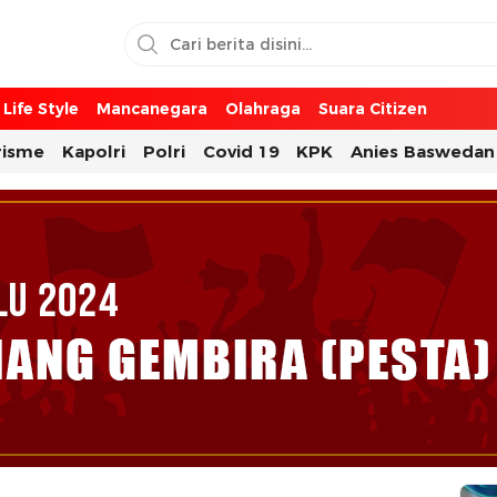
Life Style
Mancanegara
Olahraga
Suara Citizen
risme
Kapolri
Polri
Covid 19
KPK
Anies Baswedan