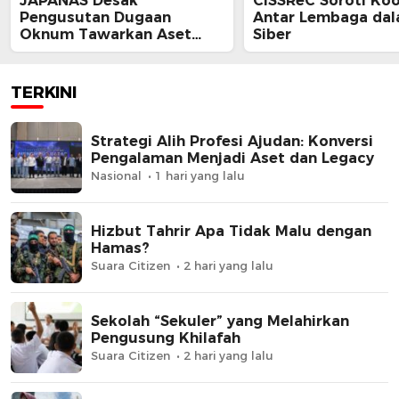
JAPANAS Desak
CISSReC Soroti Koo
Pengusutan Dugaan
Antar Lembaga da
Oknum Tawarkan Aset
Siber
Negara, Minta Pemerintah
Turun Tangan
TERKINI
Strategi Alih Profesi Ajudan: Konversi
Pengalaman Menjadi Aset dan Legacy
Nasional
1 hari yang lalu
Hizbut Tahrir Apa Tidak Malu dengan
Hamas?
Suara Citizen
2 hari yang lalu
Sekolah “Sekuler” yang Melahirkan
Pengusung Khilafah
Suara Citizen
2 hari yang lalu