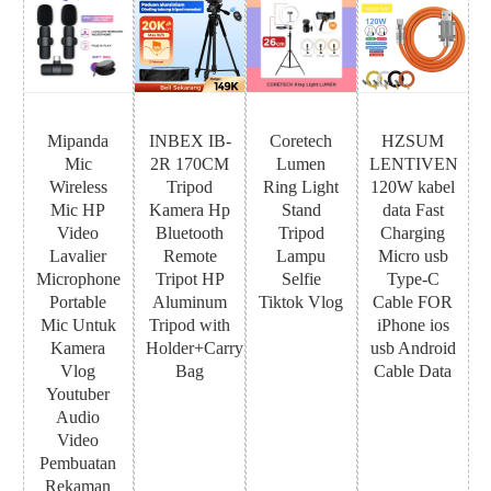
Mipanda
INBEX IB-
Coretech
HZSUM
Mic
2R 170CM
Lumen
LENTIVEN
Wireless
Tripod
Ring Light
120W kabel
Mic HP
Kamera Hp
Stand
data Fast
Video
Bluetooth
Tripod
Charging
Lavalier
Remote
Lampu
Micro usb
Microphone
Tripot HP
Selfie
Type-C
Portable
Aluminum
Tiktok Vlog
Cable FOR
Mic Untuk
Tripod with
iPhone ios
Kamera
Holder+Carry
usb Android
Vlog
Bag
Cable Data
Youtuber
Audio
Video
Pembuatan
Rekaman