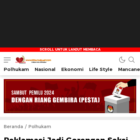
Polhukam
Nasional
Ekonomi
Life Style
Mancane
Tribun Rakyat
Tulus – Terdepan – Diharapkan
Beranda
Polhukam