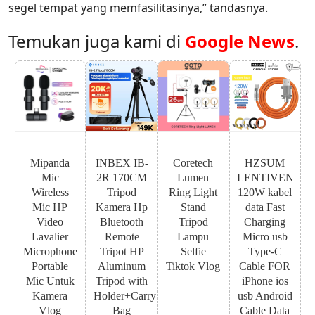
segel tempat yang memfasilitasinya,” tandasnya.
Temukan juga kami di
Google News
.
Mipanda
INBEX IB-
Coretech
HZSUM
Mic
2R 170CM
Lumen
LENTIVEN
Wireless
Tripod
Ring Light
120W kabel
Mic HP
Kamera Hp
Stand
data Fast
Video
Bluetooth
Tripod
Charging
Lavalier
Remote
Lampu
Micro usb
Microphone
Tripot HP
Selfie
Type-C
Portable
Aluminum
Tiktok Vlog
Cable FOR
Mic Untuk
Tripod with
iPhone ios
Kamera
Holder+Carry
usb Android
Vlog
Bag
Cable Data