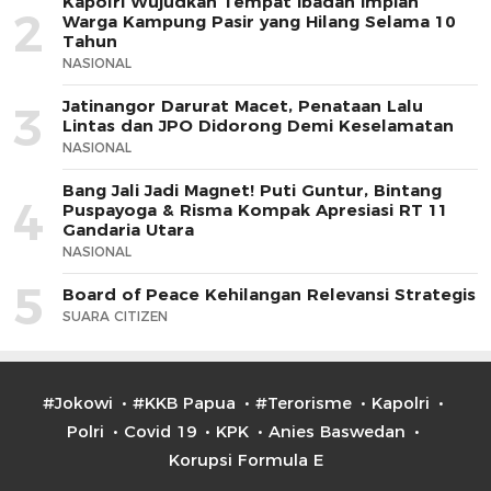
Kapolri Wujudkan Tempat Ibadah Impian
2
Warga Kampung Pasir yang Hilang Selama 10
Tahun
NASIONAL
Jatinangor Darurat Macet, Penataan Lalu
3
Lintas dan JPO Didorong Demi Keselamatan
NASIONAL
Bang Jali Jadi Magnet! Puti Guntur, Bintang
4
Puspayoga & Risma Kompak Apresiasi RT 11
Gandaria Utara
NASIONAL
5
Board of Peace Kehilangan Relevansi Strategis
SUARA CITIZEN
#Jokowi
#KKB Papua
#Terorisme
Kapolri
Polri
Covid 19
KPK
Anies Baswedan
Korupsi Formula E