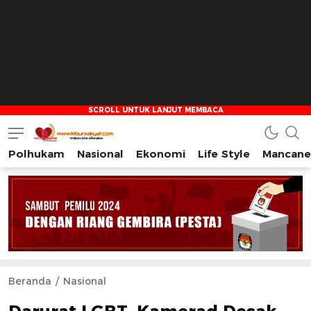
Polhukam
Nasional
Ekonomi
Life Style
Mancane
Tribun Rakyat
Tulus – Terdepan – Diharapkan
Beranda
Nasional