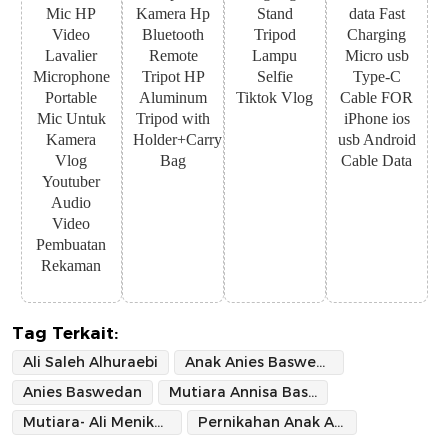
Mic HP
Kamera Hp
Stand
data Fast
Video
Bluetooth
Tripod
Charging
Lavalier
Remote
Lampu
Micro usb
Microphone
Tripot HP
Selfie
Type-C
Portable
Aluminum
Tiktok Vlog
Cable FOR
Mic Untuk
Tripod with
iPhone ios
Kamera
Holder+Carry
usb Android
Vlog
Bag
Cable Data
Youtuber
Audio
Video
Pembuatan
Rekaman
Tag Terkait:
Ali Saleh Alhuraebi
Anak Anies Baswedan Menikah
Anies Baswedan
Mutiara Annisa Baswedan
Mutiara- Ali Menikah
Pernikahan Anak Anies Baswedan