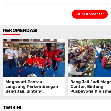
REKOMENDASI
Megawati Pantau
Bang Jali Jadi Magn
Langsung Perkembangan
Guntur, Bintang
Bang Jali, Bintang
Puspayoga & Rism
Puspayoga Siap Kawal
Kompak Apresiasi 
Program
Gandaria Utara
TERKINI