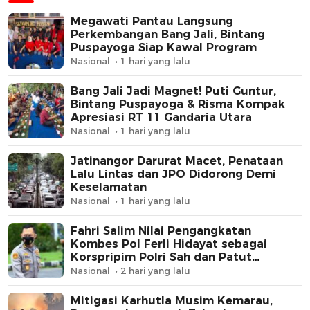
Megawati Pantau Langsung
Perkembangan Bang Jali, Bintang
Puspayoga Siap Kawal Program
Nasional
1 hari yang lalu
Bang Jali Jadi Magnet! Puti Guntur,
Bintang Puspayoga & Risma Kompak
Apresiasi RT 11 Gandaria Utara
Nasional
1 hari yang lalu
Jatinangor Darurat Macet, Penataan
Lalu Lintas dan JPO Didorong Demi
Keselamatan
Nasional
1 hari yang lalu
Fahri Salim Nilai Pengangkatan
Kombes Pol Ferli Hidayat sebagai
Korspripim Polri Sah dan Patut
Dihormati
Nasional
2 hari yang lalu
Mitigasi Karhutla Musim Kemarau,