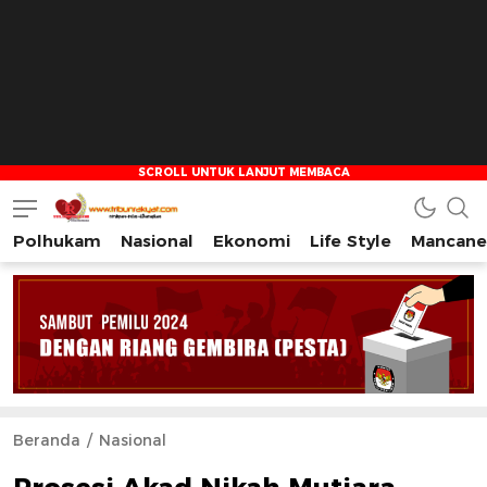
Polhukam
Nasional
Ekonomi
Life Style
Mancane
Tribun Rakyat
Tulus – Terdepan – Diharapkan
Beranda
Nasional