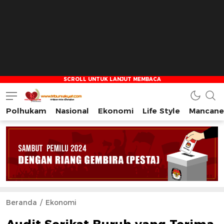
Polhukam
Nasional
Ekonomi
Life Style
Mancane
Tribun Rakyat
Tulus – Terdepan – Diharapkan
Beranda
Ekonomi