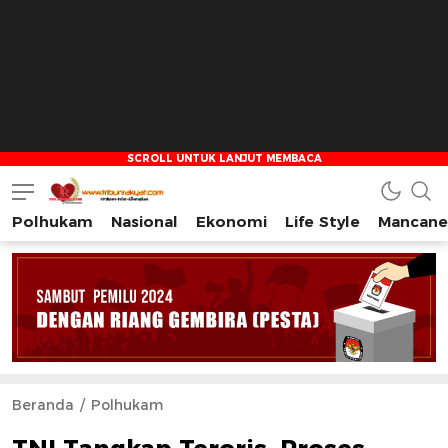
Polhukam
Nasional
Ekonomi
Life Style
Mancane
Tribun Rakyat
Tulus – Terdepan – Diharapkan
Beranda
Polhukam