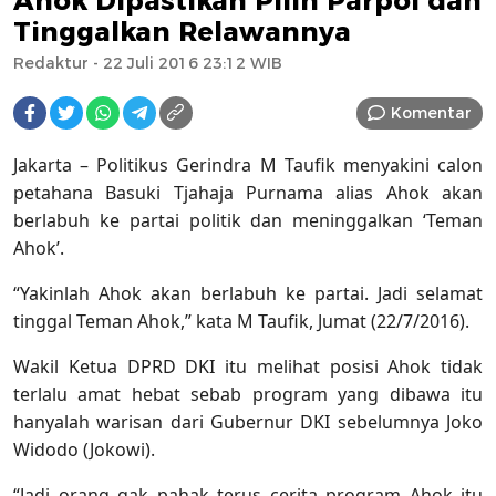
Ahok Dipastikan Pilih Parpol dan
Tinggalkan Relawannya
Redaktur
- 22 Juli 2016 23:12 WIB
Komentar
Jakarta – Politikus Gerindra M Taufik menyakini calon
petahana Basuki Tjahaja Purnama alias Ahok akan
berlabuh ke partai politik dan meninggalkan ‘Teman
Ahok’.
“Yakinlah Ahok akan berlabuh ke partai. Jadi selamat
tinggal Teman Ahok,” kata M Taufik, Jumat (22/7/2016).
Wakil Ketua DPRD DKI itu melihat posisi Ahok tidak
terlalu amat hebat sebab program yang dibawa itu
hanyalah warisan dari Gubernur DKI sebelumnya Joko
Widodo (Jokowi).
“Jadi orang gak pahak terus cerita program Ahok itu