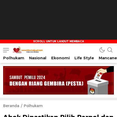
Polhukam
Nasional
Ekonomi
Life Style
Mancane
Tribun Rakyat
Tulus – Terdepan – Diharapkan
Beranda
Polhukam