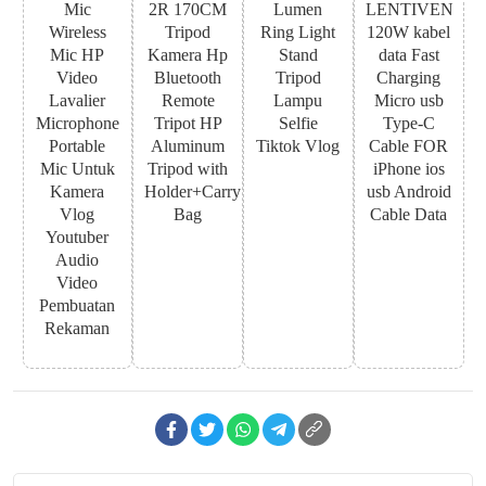
Mic
2R 170CM
Lumen
LENTIVEN
Wireless
Tripod
Ring Light
120W kabel
Mic HP
Kamera Hp
Stand
data Fast
Video
Bluetooth
Tripod
Charging
Lavalier
Remote
Lampu
Micro usb
Microphone
Tripot HP
Selfie
Type-C
Portable
Aluminum
Tiktok Vlog
Cable FOR
Mic Untuk
Tripod with
iPhone ios
Kamera
Holder+Carry
usb Android
Vlog
Bag
Cable Data
Youtuber
Audio
Video
Pembuatan
Rekaman