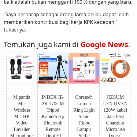
baik adalah bukan mengganti 100 % dengan yang baru.
“Saya berharap sebagai orang lama beliau dapat lebih
memberikan kontribusi bagi kerja KPK kedepan,”
tukasnya.
Temukan juga kami di
Google News
.
Mipanda
INBEX IB-
Coretech
HZSUM
Mic
2R 170CM
Lumen
LENTIVEN
Wireless
Tripod
Ring Light
120W kabel
Mic HP
Kamera Hp
Stand
data Fast
Video
Bluetooth
Tripod
Charging
Lavalier
Remote
Lampu
Micro usb
Microphone
Tripot HP
Selfie
Type-C