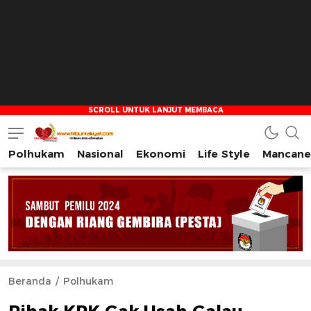
Polhukam
Nasional
Ekonomi
Life Style
Mancane
Tribun Rakyat
Tulus – Terdepan – Diharapkan
Beranda
Polhukam