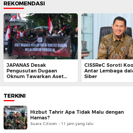
REKOMENDASI
JAPANAS Desak
CISSReC Soroti Koo
Pengusutan Dugaan
Antar Lembaga da
Oknum Tawarkan Aset
Siber
Negara, Minta Pemerintah
Turun Tangan
TERKINI
Hizbut Tahrir Apa Tidak Malu dengan
Hamas?
Suara Citizen
11 jam yang lalu