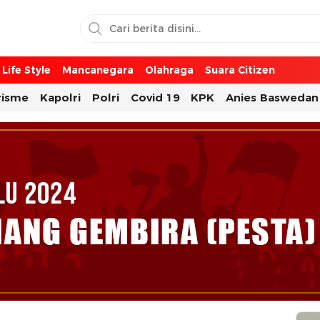
Life Style
Mancanegara
Olahraga
Suara Citizen
risme
Kapolri
Polri
Covid 19
KPK
Anies Baswedan