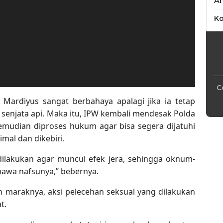
An
Ko
C
r Mardiyus sangat berbahaya apalagi jika ia tetap
njata api. Maka itu, IPW kembali mendesak Polda
mudian diproses hukum agar bisa segera dijatuhi
al dan dikebiri.
dilakukan agar muncul efek jera, sehingga oknum-
hawa nafsunya,” bebernya.
n maraknya, aksi pelecehan seksual yang dilakukan
t.