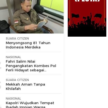
SUARA CITIZEN
1
Menyongsong 81 Tahun
Indonesia Merdeka
NASIONAL
2
Fahri Salim Nilai
Pengangkatan Kombes Pol
Ferli Hidayat sebagai
Korspripim Polri Sah dan
Patut Dihormati
SUARA CITIZEN
3
Mekkah Aman Tanpa
Khilafah
NASIONAL
4
Kapolri Wujudkan Tempat
Ibadah Impian Warga