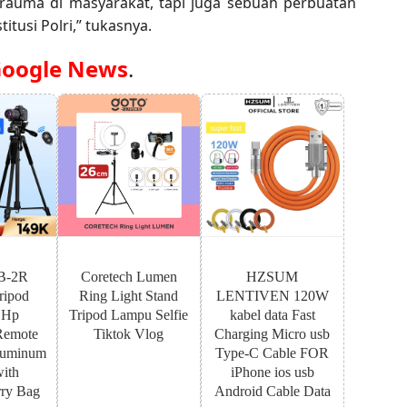
trauma di masyarakat, tapi juga sebuah perbuatan
tusi Polri,” tukasnya.
oogle News
.
B-2R
Coretech Lumen
HZSUM
ipod
Ring Light Stand
LENTIVEN 120W
 Hp
Tripod Lampu Selfie
kabel data Fast
Remote
Tiktok Vlog
Charging Micro usb
luminum
Type-C Cable FOR
with
iPhone ios usb
ry Bag
Android Cable Data