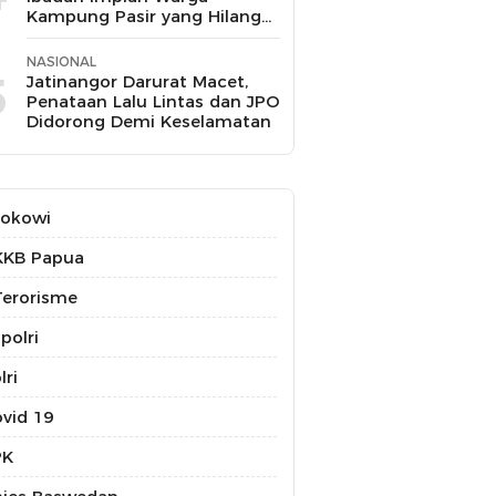
Kampung Pasir yang Hilang
Selama 10 Tahun
NASIONAL
5
Jatinangor Darurat Macet,
Penataan Lalu Lintas dan JPO
Didorong Demi Keselamatan
Jokowi
KKB Papua
erorisme
polri
lri
vid 19
PK