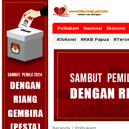
Tribun Rakyat
Tulus – Terdepan – Diharapkan
Polhukam
Nasional
Ekonomi
#Jokowi
#KKB Papua
#Tero
Beranda
Polhukam