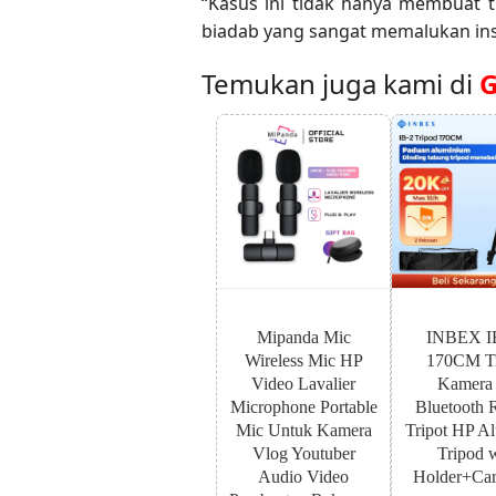
“Kasus ini tidak hanya membuat 
biadab yang sangat memalukan insti
Temukan juga kami di
G
Mipanda Mic
INBEX I
Wireless Mic HP
170CM Tr
Video Lavalier
Kamera
Microphone Portable
Bluetooth 
Mic Untuk Kamera
Tripot HP A
Vlog Youtuber
Tripod 
Audio Video
Holder+Car