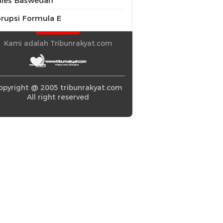
ies Baswedan
rupsi Formula E
Kami adalah Tribunrakyat.com
opyright @ 2005 tribunrakyat.com
All right reserved