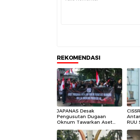
REKOMENDASI
JAPANAS Desak
CISSR
Pengusutan Dugaan
Anta
Oknum Tawarkan Aset
RUU 
Negara, Minta Pemerintah
Turun Tangan