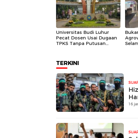
Universitas Budi Luhur
Bukan
Pecat Dosen Usai Dugaan
Agrov
TPKS Tanpa Putusan
Sela
Inkracht
Sekal
TERKINI
SUAR
Hi
Ha
16 ja
SUAR