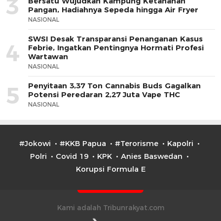
3
Bersatu Wujudkan Kampung Ketahanan
Pangan, Hadiahnya Sepeda hingga Air Fryer
NASIONAL
SWSI Desak Transparansi Penanganan Kasus
4
Febrie, Ingatkan Pentingnya Hormati Profesi
Wartawan
NASIONAL
Penyitaan 3,37 Ton Cannabis Buds Gagalkan
5
Potensi Peredaran 2,27 Juta Vape THC
NASIONAL
#Jokowi
#KKB Papua
#Terorisme
Kapolri
Polri
Covid 19
KPK
Anies Baswedan
Korupsi Formula E
Kami adalah Tribunrakyat.com