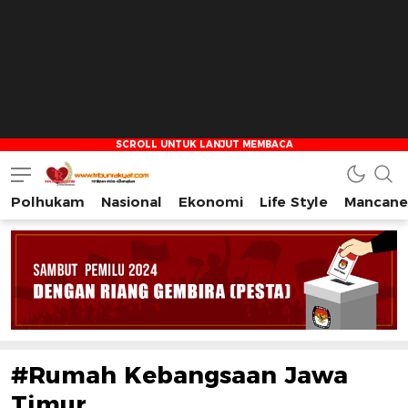
Polhukam
Nasional
Ekonomi
Life Style
Mancane
Tribun Rakyat
Tulus – Terdepan – Diharapkan
#Rumah Kebangsaan Jawa
Timur