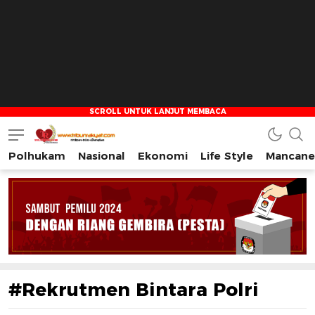
Polhukam
Nasional
Ekonomi
Life Style
Mancane
Tribun Rakyat
Tulus – Terdepan – Diharapkan
#Rekrutmen Bintara Polri