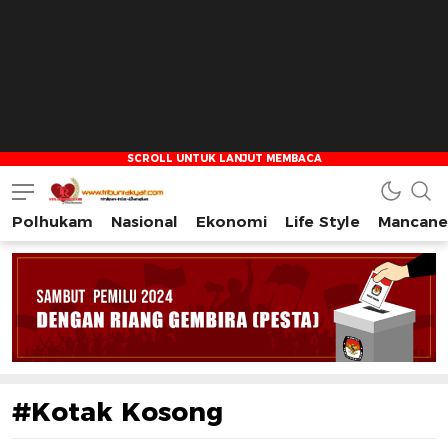
Polhukam
Nasional
Ekonomi
Life Style
Mancane
Tribun Rakyat
Tulus – Terdepan – Diharapkan
#Kotak Kosong