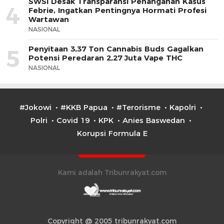
SWSI Desak Transparansi Penanganan Kasus
4
Febrie, Ingatkan Pentingnya Hormati Profesi
Wartawan
NASIONAL
Penyitaan 3,37 Ton Cannabis Buds Gagalkan
5
Potensi Peredaran 2,27 Juta Vape THC
NASIONAL
#Jokowi
#KKB Papua
#Terorisme
Kapolri
Polri
Covid 19
KPK
Anies Baswedan
Korupsi Formula E
Kami adalah Tribunrakyat.com
Copyright @ 2005 tribunrakyat.com