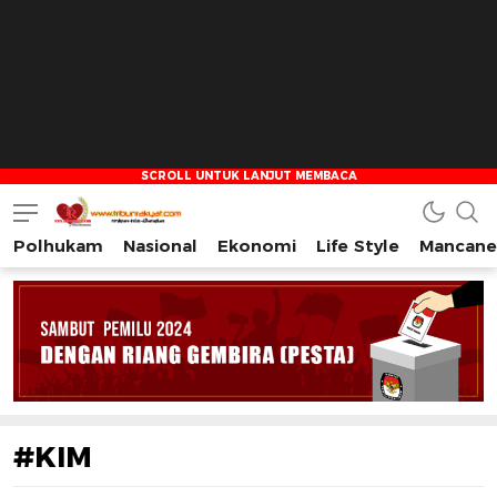
Polhukam
Nasional
Ekonomi
Life Style
Mancane
Tribun Rakyat
Tulus – Terdepan – Diharapkan
#KIM