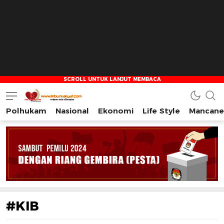
Polhukam
Nasional
Ekonomi
Life Style
Mancane
Tribun Rakyat
Tulus – Terdepan – Diharapkan
#KIB