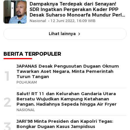
Dampaknya Terdepak dari Senayan!
SDR Ingatkan Pergerakan Kader PPP
Desak Suharso Monoarfa Mundur Perlu
Segera Direspon
Nasional
12 Juni 2022, 16:09 WIB
Lihat lainnya
BERITA TERPOPULER
JAPANAS Desak Pengusutan Dugaan Oknum
1
Tawarkan Aset Negara, Minta Pemerintah
Turun Tangan
POLHUKAM
Salut! RT 11 dan Kelurahan Gandaria Utara
2
Bersatu Wujudkan Kampung Ketahanan
Pangan, Hadiahnya Sepeda hingga Air Fryer
NASIONAL
JARI’98 Minta Presiden dan Kapolri Tegas:
3
Bongkar Dugaan Kasus Jampidsus