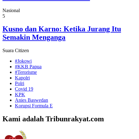
Nasional
5
Kusno dan Karno: Ketika Jurang Itu
Semakin Menganga
Suara Citizen
#Jokowi
#KKB Papua
#Terorisme
Kapolri
Polri
Covid 19
KPK
Anies Baswedan
Korupsi Formula E
Kami adalah Tribunrakyat.com