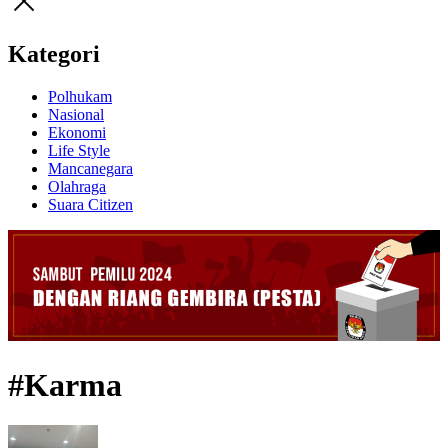
Kategori
Polhukam
Nasional
Ekonomi
Life Style
Mancanegara
Olahraga
Suara Citizen
#Karma